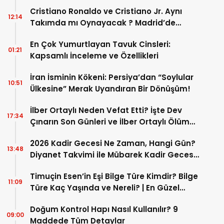
Cristiano Ronaldo ve Cristiano Jr. Aynı
12:14
Takımda mı Oynayacak ? Madrid’de
Tarihi “Baba-Oğul” Dönemimi Başlıyor ?
En Çok Yumurtlayan Tavuk Cinsleri:
01:21
Kapsamlı İnceleme ve Özellikleri
İran İsminin Kökeni: Persiya’dan “Soylular
10:51
Ülkesine” Merak Uyandıran Bir Dönüşüm!
İlber Ortaylı Neden Vefat Etti? İşte Dev
17:34
Çınarın Son Günleri ve İlber Ortaylı Ölüm
Sebebi
2026 Kadir Gecesi Ne Zaman, Hangi Gün?
13:48
Diyanet Takvimi ile Mübarek Kadir Gecesi
Tarihi
Timuçin Esen’in Eşi Bilge Türe Kimdir? Bilge
11:09
Türe Kaç Yaşında ve Nereli? | En Güzel
Bilge Türe Fotoğrafları
Doğum Kontrol Hapı Nasıl Kullanılır? 9
09:00
Maddede Tüm Detaylar