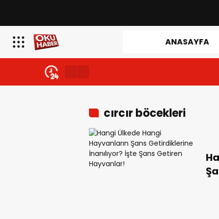
ANASAYFA
cırcır böcekleri
Ha
Şa
İş