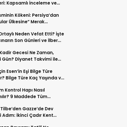
eri: Kapsamlı İnceleme ve
kleri
İsminin Kökeni: Persiya’dan
ular Ülkesine” Merak
ıran Bir Dönüşüm!
 Ortaylı Neden Vefat Etti? İşte
ınarın Son Günleri ve İlber
lı Ölüm Sebebi
Kadir Gecesi Ne Zaman,
 Gün? Diyanet Takvimi ile
ek Kadir Gecesi Tarihi
in Esen’in Eşi Bilge Türe
r? Bilge Türe Kaç Yaşında ve
i? | En Güzel Bilge Türe
 Kontrol Hapı Nasıl
rafları
nılır? 9 Maddede Tüm
lar
z Tilbe’den Gazze’de Dev
i Adım: İkinci Çadır Kent
du!