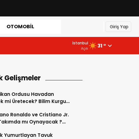
OTOMOBIL
Giriş Yap
İstanbul
31 °
Açık
k Gelişmeler
ikan Ordusu Havadan
 mi Üretecek? Bilim Kurgu
k Oluyor!
iano Ronaldo ve Cristiano Jr.
 Takımda mı Oynayacak ?
d’de Tarihi “Baba-Oğul”
ok Yumurtlayan Tavuk
imi Başlıyor ?