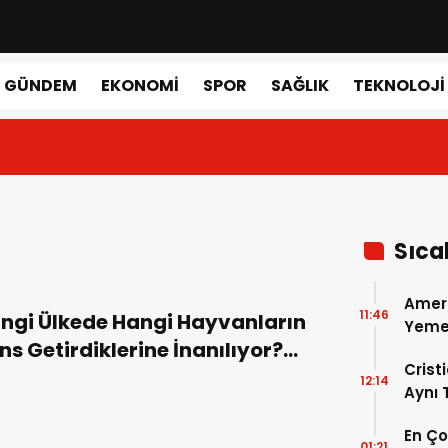
GÜNDEM
EKONOMI
SPOR
SAĞLIK
TEKNOLOJI
Sıca
Amer
11:46
ngi Ülkede Hangi Hayvanların
Yemek
ns Getirdiklerine İnanılıyor?
Gerçe
Crist
te Şans Getiren Hayvanlar!
12:14
Aynı
Madri
En Ç
Dönem
01:21