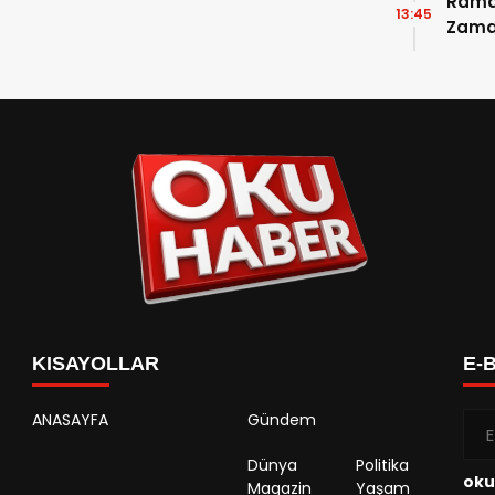
Ramaz
13:45
Zama
Takvi
Detay
KISAYOLLAR
E-
ANASAYFA
Gündem
Dünya
Politika
oku
Magazin
Yaşam