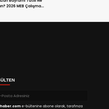
an Bayramı Tatili Ne
n? 2026 MEB Çalışma
mi ve 9 Günlük Tatil
ları
BÜLTEN
haber.com
e-bültenine abone olarak, tarafınıza