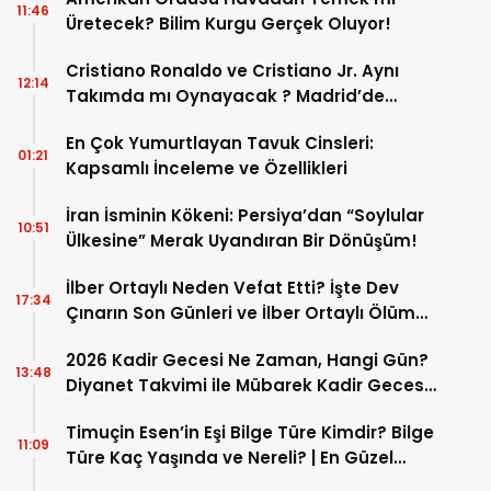
11:46
Üretecek? Bilim Kurgu Gerçek Oluyor!
Cristiano Ronaldo ve Cristiano Jr. Aynı
12:14
Takımda mı Oynayacak ? Madrid’de
Tarihi “Baba-Oğul” Dönemimi Başlıyor ?
En Çok Yumurtlayan Tavuk Cinsleri:
01:21
Kapsamlı İnceleme ve Özellikleri
İran İsminin Kökeni: Persiya’dan “Soylular
10:51
Ülkesine” Merak Uyandıran Bir Dönüşüm!
İlber Ortaylı Neden Vefat Etti? İşte Dev
17:34
Çınarın Son Günleri ve İlber Ortaylı Ölüm
Sebebi
2026 Kadir Gecesi Ne Zaman, Hangi Gün?
13:48
Diyanet Takvimi ile Mübarek Kadir Gecesi
Tarihi
Timuçin Esen’in Eşi Bilge Türe Kimdir? Bilge
11:09
Türe Kaç Yaşında ve Nereli? | En Güzel
Bilge Türe Fotoğrafları