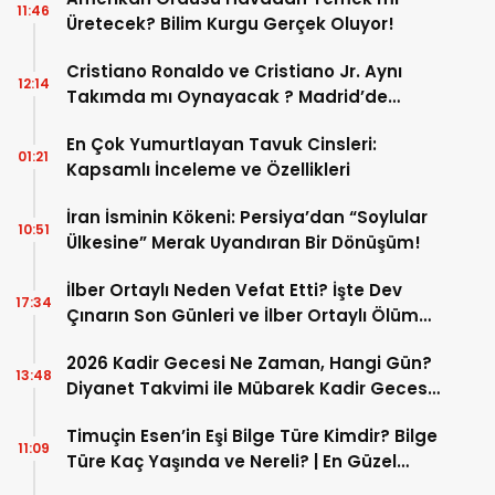
11:46
Üretecek? Bilim Kurgu Gerçek Oluyor!
Cristiano Ronaldo ve Cristiano Jr. Aynı
12:14
Takımda mı Oynayacak ? Madrid’de
Tarihi “Baba-Oğul” Dönemimi Başlıyor ?
En Çok Yumurtlayan Tavuk Cinsleri:
01:21
Kapsamlı İnceleme ve Özellikleri
İran İsminin Kökeni: Persiya’dan “Soylular
10:51
Ülkesine” Merak Uyandıran Bir Dönüşüm!
İlber Ortaylı Neden Vefat Etti? İşte Dev
17:34
Çınarın Son Günleri ve İlber Ortaylı Ölüm
Sebebi
2026 Kadir Gecesi Ne Zaman, Hangi Gün?
13:48
Diyanet Takvimi ile Mübarek Kadir Gecesi
Tarihi
Timuçin Esen’in Eşi Bilge Türe Kimdir? Bilge
11:09
Türe Kaç Yaşında ve Nereli? | En Güzel
Bilge Türe Fotoğrafları