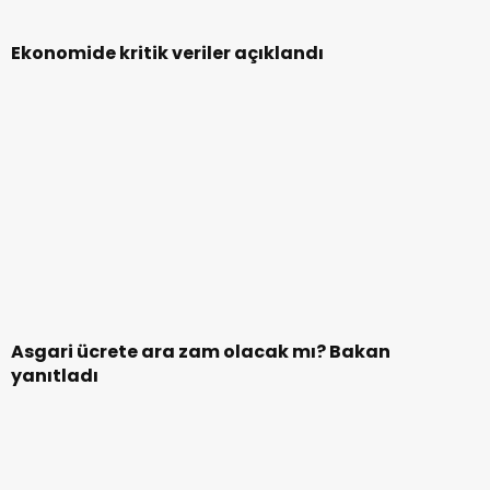
Togg’a Bursa’da yoğun ilgi
Mangalcılara müjde! Tavuk etine zam yok
Sıcak Gelişmeler
Amerikan Ordusu Havadan Yemek mi
11:46
Üretecek? Bilim Kurgu Gerçek Oluyor!
Cristiano Ronaldo ve Cristiano Jr. Aynı
12:14