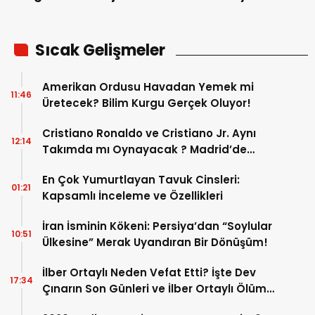
09:37
İkinci Çadır Kent Kuruldu!
Ramazan Bayramı Tatili Ne Zaman? 2026
13:45
MEB Çalışma Takvimi ve 9 Günlük Tatil
Detayları
KATEGORİLER
KISAYOLLAR
ANASAYFA