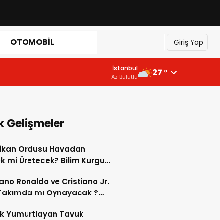
OTOMOBIL
Giriş Yap
İstanbul
27 °
Az Bulutlu
k Gelişmeler
ikan Ordusu Havadan
 mi Üretecek? Bilim Kurgu
k Oluyor!
iano Ronaldo ve Cristiano Jr.
 Takımda mı Oynayacak ?
d’de Tarihi “Baba-Oğul”
ok Yumurtlayan Tavuk
imi Başlıyor ?