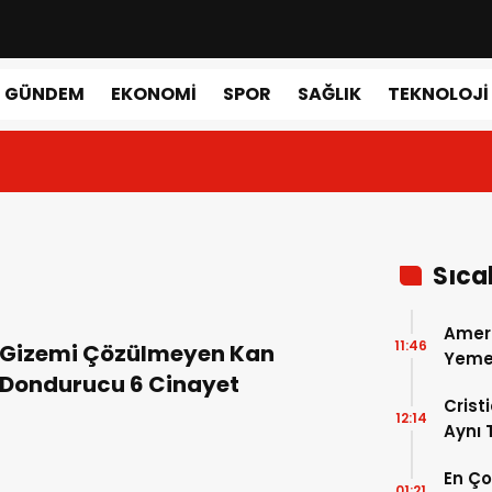
GÜNDEM
EKONOMI
SPOR
SAĞLIK
TEKNOLOJI
Sıca
Amer
11:46
Gizemi Çözülmeyen Kan
Yemek
Dondurucu 6 Cinayet
Gerçe
Crist
12:14
Aynı
Madri
En Ç
Dönem
01:21