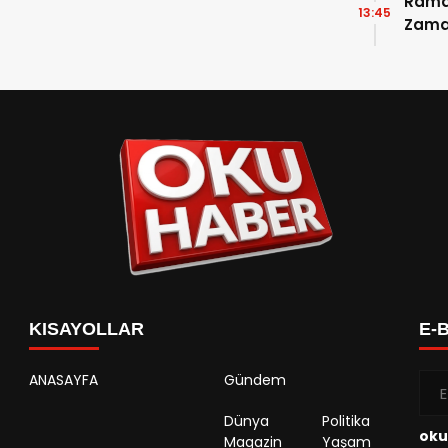
Ramaz
13:45
Zama
Takvi
Detay
KISAYOLLAR
E-
ANASAYFA
Gündem
Dünya
Politika
oku
Magazin
Yaşam