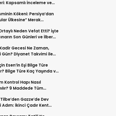
eri: Kapsamlı İnceleme ve
kleri
İsminin Kökeni: Persiya’dan
ular Ülkesine” Merak
ıran Bir Dönüşüm!
 Ortaylı Neden Vefat Etti? İşte
ınarın Son Günleri ve İlber
lı Ölüm Sebebi
Kadir Gecesi Ne Zaman,
 Gün? Diyanet Takvimi ile
ek Kadir Gecesi Tarihi
in Esen’in Eşi Bilge Türe
r? Bilge Türe Kaç Yaşında ve
i? | En Güzel Bilge Türe
 Kontrol Hapı Nasıl
rafları
nılır? 9 Maddede Tüm
lar
z Tilbe’den Gazze’de Dev
i Adım: İkinci Çadır Kent
du!