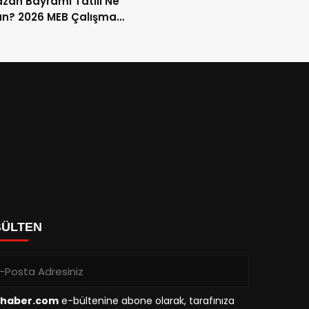
an Bayramı Tatili Ne
n? 2026 MEB Çalışma
mi ve 9 Günlük Tatil
ları
BÜLTEN
haber.com
e-bültenine abone olarak, tarafınıza