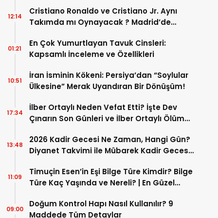
Cristiano Ronaldo ve Cristiano Jr. Aynı
12:14
Takımda mı Oynayacak ? Madrid’de
Tarihi “Baba-Oğul” Dönemimi Başlıyor ?
En Çok Yumurtlayan Tavuk Cinsleri:
01:21
Kapsamlı İnceleme ve Özellikleri
İran İsminin Kökeni: Persiya’dan “Soylular
10:51
Ülkesine” Merak Uyandıran Bir Dönüşüm!
İlber Ortaylı Neden Vefat Etti? İşte Dev
17:34
Çınarın Son Günleri ve İlber Ortaylı Ölüm
Sebebi
2026 Kadir Gecesi Ne Zaman, Hangi Gün?
13:48
Diyanet Takvimi ile Mübarek Kadir Gecesi
Tarihi
Timuçin Esen’in Eşi Bilge Türe Kimdir? Bilge
11:09
Türe Kaç Yaşında ve Nereli? | En Güzel
Bilge Türe Fotoğrafları
Doğum Kontrol Hapı Nasıl Kullanılır? 9
09:00
Maddede Tüm Detaylar