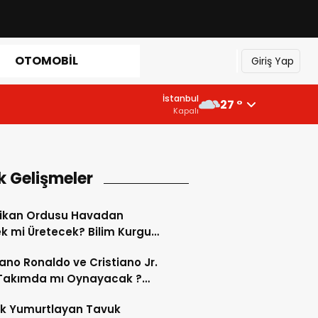
OTOMOBIL
Giriş Yap
İstanbul
27 °
Kapalı
k Gelişmeler
ikan Ordusu Havadan
 mi Üretecek? Bilim Kurgu
k Oluyor!
iano Ronaldo ve Cristiano Jr.
 Takımda mı Oynayacak ?
d’de Tarihi “Baba-Oğul”
ok Yumurtlayan Tavuk
imi Başlıyor ?