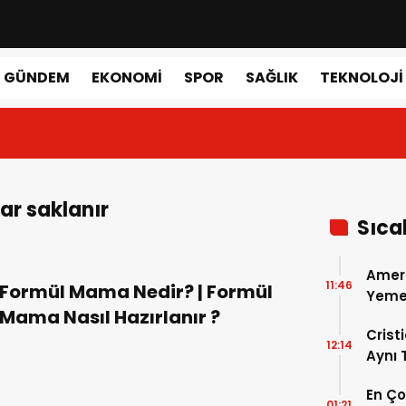
GÜNDEM
EKONOMI
SPOR
SAĞLIK
TEKNOLOJI
r saklanır
Sıca
Amer
11:46
Formül Mama Nedir? | Formül
Yemek
Mama Nasıl Hazırlanır ?
Gerçe
Crist
12:14
Aynı
Madri
En Ç
Dönem
01:21