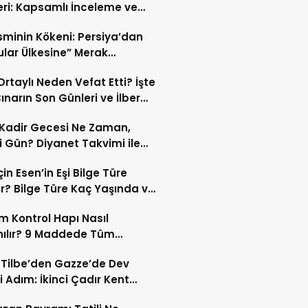
eri: Kapsamlı İnceleme ve
kleri
İsminin Kökeni: Persiya’dan
ular Ülkesine” Merak
ıran Bir Dönüşüm!
 Ortaylı Neden Vefat Etti? İşte
ınarın Son Günleri ve İlber
lı Ölüm Sebebi
Kadir Gecesi Ne Zaman,
 Gün? Diyanet Takvimi ile
ek Kadir Gecesi Tarihi
in Esen’in Eşi Bilge Türe
r? Bilge Türe Kaç Yaşında ve
i? | En Güzel Bilge Türe
 Kontrol Hapı Nasıl
rafları
nılır? 9 Maddede Tüm
lar
z Tilbe’den Gazze’de Dev
i Adım: İkinci Çadır Kent
du!