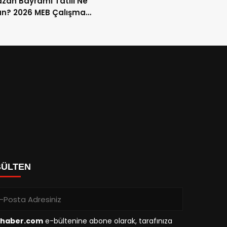
an Bayramı Tatili Ne
n? 2026 MEB Çalışma
mi ve 9 Günlük Tatil
ları
BÜLTEN
haber.com
e-bültenine abone olarak, tarafınıza