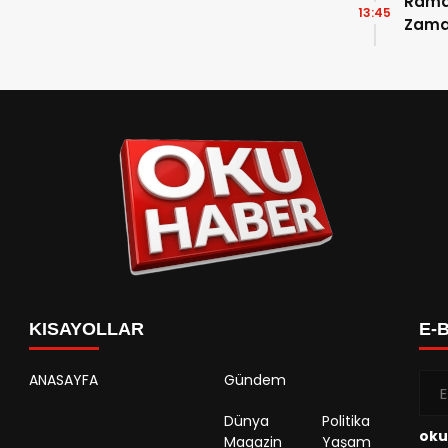
Ramaz
13:45
Zama
Takvi
Detay
KISAYOLLAR
E-
ANASAYFA
Gündem
Dünya
Politika
oku
Magazin
Yaşam