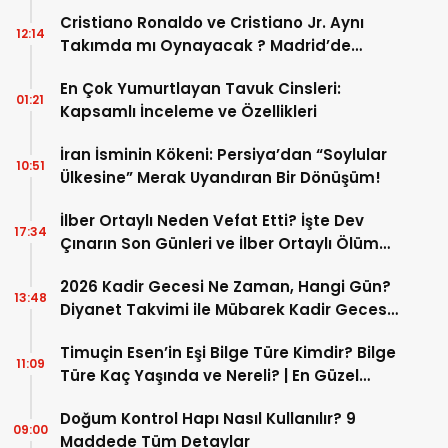
Cristiano Ronaldo ve Cristiano Jr. Aynı
12:14
Takımda mı Oynayacak ? Madrid’de
Tarihi “Baba-Oğul” Dönemimi Başlıyor ?
En Çok Yumurtlayan Tavuk Cinsleri:
01:21
Kapsamlı İnceleme ve Özellikleri
İran İsminin Kökeni: Persiya’dan “Soylular
10:51
Ülkesine” Merak Uyandıran Bir Dönüşüm!
İlber Ortaylı Neden Vefat Etti? İşte Dev
17:34
Çınarın Son Günleri ve İlber Ortaylı Ölüm
Sebebi
2026 Kadir Gecesi Ne Zaman, Hangi Gün?
13:48
Diyanet Takvimi ile Mübarek Kadir Gecesi
Tarihi
Timuçin Esen’in Eşi Bilge Türe Kimdir? Bilge
11:09
Türe Kaç Yaşında ve Nereli? | En Güzel
Bilge Türe Fotoğrafları
Doğum Kontrol Hapı Nasıl Kullanılır? 9
09:00
Maddede Tüm Detaylar