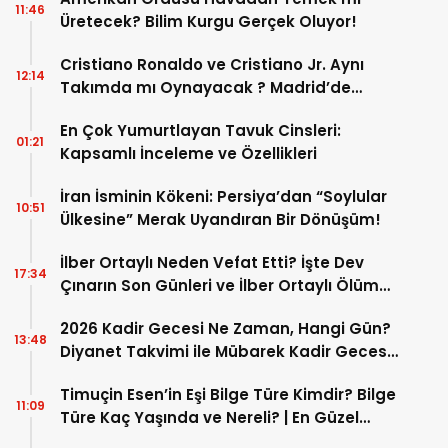
11:46
Üretecek? Bilim Kurgu Gerçek Oluyor!
Cristiano Ronaldo ve Cristiano Jr. Aynı
12:14
Takımda mı Oynayacak ? Madrid’de
Tarihi “Baba-Oğul” Dönemimi Başlıyor ?
En Çok Yumurtlayan Tavuk Cinsleri:
01:21
Kapsamlı İnceleme ve Özellikleri
İran İsminin Kökeni: Persiya’dan “Soylular
10:51
Ülkesine” Merak Uyandıran Bir Dönüşüm!
İlber Ortaylı Neden Vefat Etti? İşte Dev
17:34
Çınarın Son Günleri ve İlber Ortaylı Ölüm
Sebebi
2026 Kadir Gecesi Ne Zaman, Hangi Gün?
13:48
Diyanet Takvimi ile Mübarek Kadir Gecesi
Tarihi
Timuçin Esen’in Eşi Bilge Türe Kimdir? Bilge
11:09
Türe Kaç Yaşında ve Nereli? | En Güzel
Bilge Türe Fotoğrafları