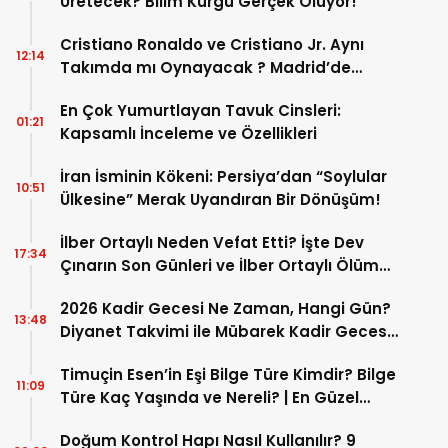
Üretecek? Bilim Kurgu Gerçek Oluyor!
Cristiano Ronaldo ve Cristiano Jr. Aynı
12:14
Takımda mı Oynayacak ? Madrid’de
Tarihi “Baba-Oğul” Dönemimi Başlıyor ?
En Çok Yumurtlayan Tavuk Cinsleri:
01:21
Kapsamlı İnceleme ve Özellikleri
İran İsminin Kökeni: Persiya’dan “Soylular
10:51
Ülkesine” Merak Uyandıran Bir Dönüşüm!
İlber Ortaylı Neden Vefat Etti? İşte Dev
17:34
Çınarın Son Günleri ve İlber Ortaylı Ölüm
Sebebi
2026 Kadir Gecesi Ne Zaman, Hangi Gün?
13:48
Diyanet Takvimi ile Mübarek Kadir Gecesi
Tarihi
Timuçin Esen’in Eşi Bilge Türe Kimdir? Bilge
11:09
Türe Kaç Yaşında ve Nereli? | En Güzel
Bilge Türe Fotoğrafları
Doğum Kontrol Hapı Nasıl Kullanılır? 9