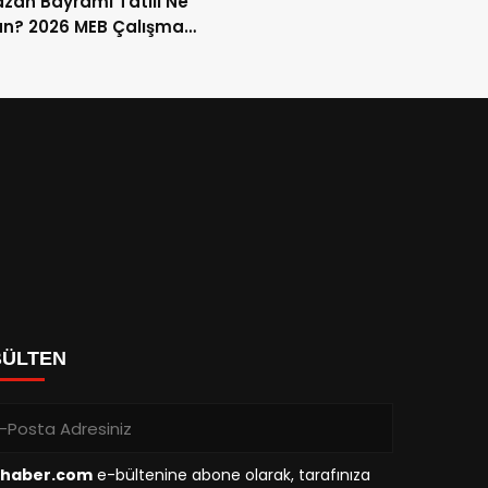
an Bayramı Tatili Ne
n? 2026 MEB Çalışma
mi ve 9 Günlük Tatil
ları
BÜLTEN
haber.com
e-bültenine abone olarak, tarafınıza