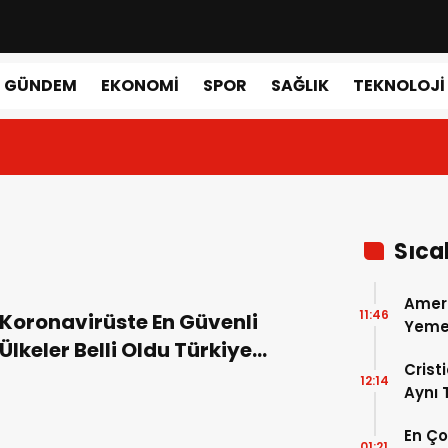
GÜNDEM
EKONOMI
SPOR
SAĞLIK
TEKNOLOJI
Sıca
Amer
11:46
Koronavirüste En Güvenli
Yemek
Ülkeler Belli Oldu Türkiye
Gerçe
Crist
Kaçıncı Sırada?
12:14
Aynı
Madri
En Ç
Dönem
01:21