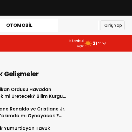
OTOMOBIL
Giriş Yap
İstanbul
31 °
Açık
k Gelişmeler
ikan Ordusu Havadan
 mi Üretecek? Bilim Kurgu
k Oluyor!
iano Ronaldo ve Cristiano Jr.
 Takımda mı Oynayacak ?
d’de Tarihi “Baba-Oğul”
ok Yumurtlayan Tavuk
imi Başlıyor ?