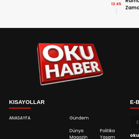
Ramaz
13:45
Zama
Takvi
Detay
KISAYOLLAR
E-
ANASAYFA
Gündem
Dünya
Politika
oku
Magazin
Yaşam