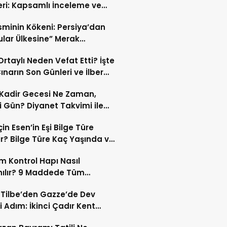
eri: Kapsamlı İnceleme ve
kleri
İsminin Kökeni: Persiya’dan
ular Ülkesine” Merak
ıran Bir Dönüşüm!
 Ortaylı Neden Vefat Etti? İşte
ınarın Son Günleri ve İlber
lı Ölüm Sebebi
Kadir Gecesi Ne Zaman,
 Gün? Diyanet Takvimi ile
ek Kadir Gecesi Tarihi
in Esen’in Eşi Bilge Türe
r? Bilge Türe Kaç Yaşında ve
i? | En Güzel Bilge Türe
 Kontrol Hapı Nasıl
rafları
nılır? 9 Maddede Tüm
lar
z Tilbe’den Gazze’de Dev
i Adım: İkinci Çadır Kent
du!