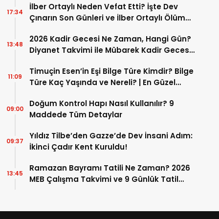
İlber Ortaylı Neden Vefat Etti? İşte Dev
17:34
Çınarın Son Günleri ve İlber Ortaylı Ölüm
Sebebi
2026 Kadir Gecesi Ne Zaman, Hangi Gün?
13:48
Diyanet Takvimi ile Mübarek Kadir Gecesi
Tarihi
Timuçin Esen’in Eşi Bilge Türe Kimdir? Bilge
11:09
Türe Kaç Yaşında ve Nereli? | En Güzel
Bilge Türe Fotoğrafları
Doğum Kontrol Hapı Nasıl Kullanılır? 9
09:00
Maddede Tüm Detaylar
Yıldız Tilbe’den Gazze’de Dev İnsani Adım:
09:37
İkinci Çadır Kent Kuruldu!
Ramazan Bayramı Tatili Ne Zaman? 2026
13:45
MEB Çalışma Takvimi ve 9 Günlük Tatil
Detayları