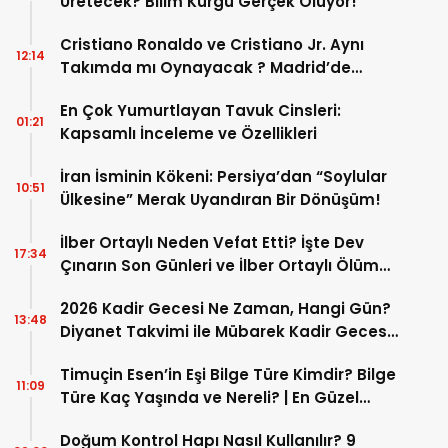
Üretecek? Bilim Kurgu Gerçek Oluyor!
Cristiano Ronaldo ve Cristiano Jr. Aynı
12:14
Takımda mı Oynayacak ? Madrid’de
Tarihi “Baba-Oğul” Dönemimi Başlıyor ?
En Çok Yumurtlayan Tavuk Cinsleri:
01:21
Kapsamlı İnceleme ve Özellikleri
İran İsminin Kökeni: Persiya’dan “Soylular
10:51
Ülkesine” Merak Uyandıran Bir Dönüşüm!
İlber Ortaylı Neden Vefat Etti? İşte Dev
17:34
Çınarın Son Günleri ve İlber Ortaylı Ölüm
Sebebi
2026 Kadir Gecesi Ne Zaman, Hangi Gün?
13:48
Diyanet Takvimi ile Mübarek Kadir Gecesi
Tarihi
Timuçin Esen’in Eşi Bilge Türe Kimdir? Bilge
11:09
Türe Kaç Yaşında ve Nereli? | En Güzel
Bilge Türe Fotoğrafları
Doğum Kontrol Hapı Nasıl Kullanılır? 9