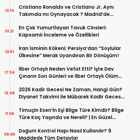
Cristiano Ronaldo ve Cristiano Jr. Aynı
12:14
Takımda mı Oynayacak ? Madrid’de
Tarihi “Baba-Oğul” Dönemimi Başlıyor ?
En Çok Yumurtlayan Tavuk Cinsleri:
01:21
Kapsamlı İnceleme ve Özellikleri
İran İsminin Kökeni: Persiya’dan “Soylular
10:51
Ülkesine” Merak Uyandıran Bir Dönüşüm!
İlber Ortaylı Neden Vefat Etti? İşte Dev
17:34
Çınarın Son Günleri ve İlber Ortaylı Ölüm
Sebebi
2026 Kadir Gecesi Ne Zaman, Hangi Gün?
13:48
Diyanet Takvimi ile Mübarek Kadir Gecesi
Tarihi
Timuçin Esen’in Eşi Bilge Türe Kimdir? Bilge
11:09
Türe Kaç Yaşında ve Nereli? | En Güzel
Bilge Türe Fotoğrafları
Doğum Kontrol Hapı Nasıl Kullanılır? 9
09:00
Maddede Tüm Detaylar