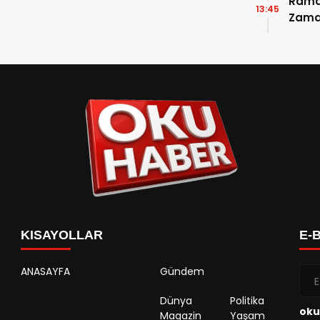
Ramaz
13:45
Zama
Takvi
Detay
KISAYOLLAR
E-
ANASAYFA
Gündem
Dünya
Politika
oku
Magazin
Yaşam