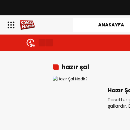
ANASAYFA
hazır şal
Hazır Ş
Tesettür g
şallardır.
bir kitley
kumaşta ş