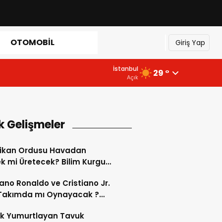
OTOMOBIL
Giriş Yap
İstanbul
29 °
Açık
k Gelişmeler
ikan Ordusu Havadan
 mi Üretecek? Bilim Kurgu
k Oluyor!
iano Ronaldo ve Cristiano Jr.
 Takımda mı Oynayacak ?
d’de Tarihi “Baba-Oğul”
ok Yumurtlayan Tavuk
imi Başlıyor ?