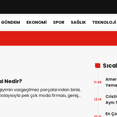
GÜNDEM
EKONOMI
SPOR
SAĞLIK
TEKNOLOJI
Sıca
Amer
al Nedir?
11:46
Yemek
iyimin vazgeçilmez parçalarından birisi,
Gerçe
 Dolayısıyla pek çok moda firması, geniş
Crist
12:14
e hitap edebilmek için çeşitli model ve
Aynı
al üretimi yapmaktadır.
Madri
En Ç
Dönem
01:21