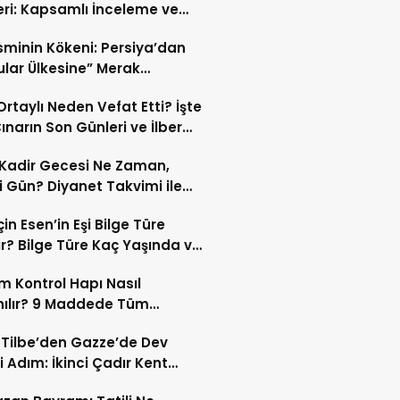
eri: Kapsamlı İnceleme ve
kleri
İsminin Kökeni: Persiya’dan
ular Ülkesine” Merak
ıran Bir Dönüşüm!
 Ortaylı Neden Vefat Etti? İşte
ınarın Son Günleri ve İlber
lı Ölüm Sebebi
Kadir Gecesi Ne Zaman,
 Gün? Diyanet Takvimi ile
ek Kadir Gecesi Tarihi
in Esen’in Eşi Bilge Türe
r? Bilge Türe Kaç Yaşında ve
i? | En Güzel Bilge Türe
 Kontrol Hapı Nasıl
rafları
nılır? 9 Maddede Tüm
lar
z Tilbe’den Gazze’de Dev
i Adım: İkinci Çadır Kent
du!