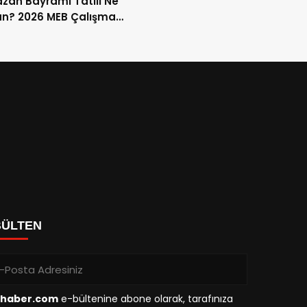
an Bayramı Tatili Ne
n? 2026 MEB Çalışma
mi ve 9 Günlük Tatil
ları
BÜLTEN
haber.com
e-bültenine abone olarak, tarafınıza