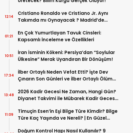
Üretecek? Bilim Kurgu Gerçek Oluyor!
Cristiano Ronaldo ve Cristiano Jr. Aynı
12:14
Takımda mı Oynayacak ? Madrid’de
Tarihi “Baba-Oğul” Dönemimi Başlıyor ?
En Çok Yumurtlayan Tavuk Cinsleri:
01:21
Kapsamlı İnceleme ve Özellikleri
İran İsminin Kökeni: Persiya’dan “Soylular
10:51
Ülkesine” Merak Uyandıran Bir Dönüşüm!
İlber Ortaylı Neden Vefat Etti? İşte Dev
17:34
Çınarın Son Günleri ve İlber Ortaylı Ölüm
Sebebi
2026 Kadir Gecesi Ne Zaman, Hangi Gün?
13:48
Diyanet Takvimi ile Mübarek Kadir Gecesi
Tarihi
Timuçin Esen’in Eşi Bilge Türe Kimdir? Bilge
11:09
Türe Kaç Yaşında ve Nereli? | En Güzel
Bilge Türe Fotoğrafları
Doğum Kontrol Hapı Nasıl Kullanılır? 9