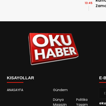
Ramaz
13:45
Zama
Takvi
Detay
KISAYOLLAR
E-
ANASAYFA
Gündem
Dünya
Politika
oku
Magazin
Yaşam