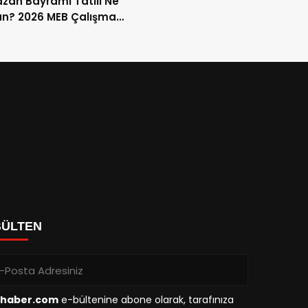
an Bayramı Tatili Ne
n? 2026 MEB Çalışma
mi ve 9 Günlük Tatil
ları
BÜLTEN
haber.com
e-bültenine abone olarak, tarafınıza