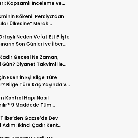
eri: Kapsamlı İnceleme ve
kleri
İsminin Kökeni: Persiya’dan
ular Ülkesine” Merak
ıran Bir Dönüşüm!
 Ortaylı Neden Vefat Etti? İşte
ınarın Son Günleri ve İlber
lı Ölüm Sebebi
Kadir Gecesi Ne Zaman,
 Gün? Diyanet Takvimi ile
ek Kadir Gecesi Tarihi
in Esen’in Eşi Bilge Türe
r? Bilge Türe Kaç Yaşında ve
i? | En Güzel Bilge Türe
 Kontrol Hapı Nasıl
rafları
nılır? 9 Maddede Tüm
lar
z Tilbe’den Gazze’de Dev
i Adım: İkinci Çadır Kent
du!