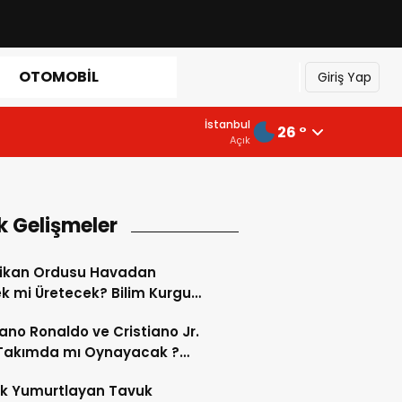
OTOMOBIL
Giriş Yap
İstanbul
26 °
Açık
k Gelişmeler
ikan Ordusu Havadan
 mi Üretecek? Bilim Kurgu
k Oluyor!
iano Ronaldo ve Cristiano Jr.
 Takımda mı Oynayacak ?
d’de Tarihi “Baba-Oğul”
ok Yumurtlayan Tavuk
imi Başlıyor ?