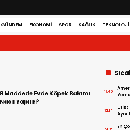
GÜNDEM
EKONOMI
SPOR
SAĞLIK
TEKNOLOJI
Sıca
Amer
11:46
9 Maddede Evde Köpek Bakımı
Yemek
Nasıl Yapılır?
Gerçe
Crist
12:14
Aynı
Madri
En Ç
Dönem
01:21