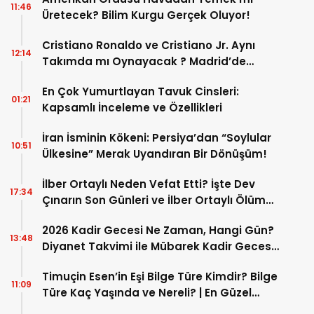
11:46
Üretecek? Bilim Kurgu Gerçek Oluyor!
Cristiano Ronaldo ve Cristiano Jr. Aynı
12:14
Takımda mı Oynayacak ? Madrid’de
Tarihi “Baba-Oğul” Dönemimi Başlıyor ?
En Çok Yumurtlayan Tavuk Cinsleri:
01:21
Kapsamlı İnceleme ve Özellikleri
İran İsminin Kökeni: Persiya’dan “Soylular
10:51
Ülkesine” Merak Uyandıran Bir Dönüşüm!
İlber Ortaylı Neden Vefat Etti? İşte Dev
17:34
Çınarın Son Günleri ve İlber Ortaylı Ölüm
Sebebi
2026 Kadir Gecesi Ne Zaman, Hangi Gün?
13:48
Diyanet Takvimi ile Mübarek Kadir Gecesi
Tarihi
Timuçin Esen’in Eşi Bilge Türe Kimdir? Bilge
11:09
Türe Kaç Yaşında ve Nereli? | En Güzel
Bilge Türe Fotoğrafları