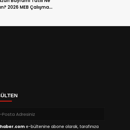
an Bayramı Tatili Ne
n? 2026 MEB Çalışma
mi ve 9 Günlük Tatil
ları
BÜLTEN
haber.com
e-bültenine abone olarak, tarafınıza