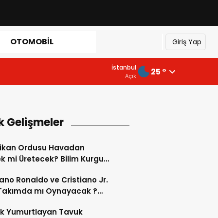
OTOMOBIL
Giriş Yap
İstanbul
25 °
Açık
k Gelişmeler
ikan Ordusu Havadan
 mi Üretecek? Bilim Kurgu
k Oluyor!
iano Ronaldo ve Cristiano Jr.
 Takımda mı Oynayacak ?
d’de Tarihi “Baba-Oğul”
ok Yumurtlayan Tavuk
imi Başlıyor ?