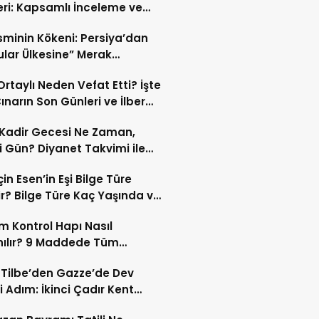
eri: Kapsamlı İnceleme ve
kleri
İsminin Kökeni: Persiya’dan
ular Ülkesine” Merak
ıran Bir Dönüşüm!
 Ortaylı Neden Vefat Etti? İşte
ınarın Son Günleri ve İlber
lı Ölüm Sebebi
Kadir Gecesi Ne Zaman,
 Gün? Diyanet Takvimi ile
ek Kadir Gecesi Tarihi
in Esen’in Eşi Bilge Türe
r? Bilge Türe Kaç Yaşında ve
i? | En Güzel Bilge Türe
 Kontrol Hapı Nasıl
rafları
nılır? 9 Maddede Tüm
lar
z Tilbe’den Gazze’de Dev
i Adım: İkinci Çadır Kent
du!