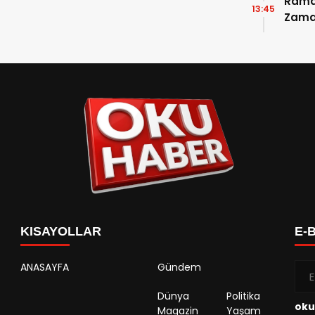
Ramaz
13:45
Zama
Takvi
Detay
KISAYOLLAR
E-
ANASAYFA
Gündem
Dünya
Politika
oku
Magazin
Yaşam