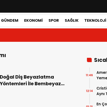
GÜNDEM
EKONOMI
SPOR
SAĞLIK
TEKNOLOJI
ımı
Sıca
Amer
11:46
Doğal Diş Beyazlatma
Yemek
Yöntemleri İle Bembeyaz
Gerçe
Crist
Gülümseyin!
12:14
Aynı
Madri
En Ç
Dönem
01:21