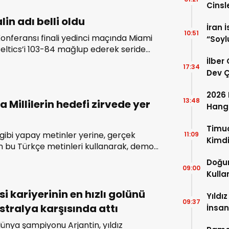
ın haklarından elde ettikleri gelirler,
Cinsl
akımlara göre daha yüksektir.
Özelli
lin adı belli oldu
İran 
10:51
nferansı finali yedinci maçında Miami
“Soyl
eltics’i 103-84 mağlup ederek seride
Uyand
etirdi ve NBA Finalleri’nde Denver
İlber
17:34
ibi oldu. Ayakkabılarda ise platform
Dev Ç
er gözde bir seçenek haline geldi.
Ortay
2026 
13:48
 Millilerin hedefi zirvede yer
Hangi
Mübar
Timuç
ibi yapay metinler yerine, gerçek
11:09
Kimdi
 bu Türkçe metinleri kullanarak, demo
Nerel
gerçekçi bir şekilde oluşturabilirsiniz. Bu
Doğum
Fotoğ
rım ve içerik düzenlemelerinizi test
09:00
Kulla
ımcı olacaktır.
Detay
i kariyerinin en hızlı golünü
Yıldı
09:37
stralya karşısında attı
İnsan
Kurul
ünya şampiyonu Arjantin, yıldız