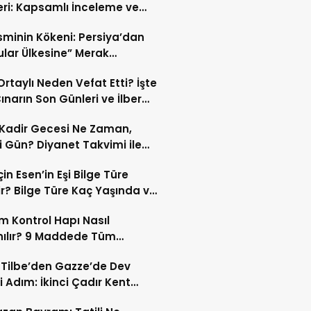
eri: Kapsamlı İnceleme ve
kleri
İsminin Kökeni: Persiya’dan
ular Ülkesine” Merak
ıran Bir Dönüşüm!
 Ortaylı Neden Vefat Etti? İşte
ınarın Son Günleri ve İlber
lı Ölüm Sebebi
Kadir Gecesi Ne Zaman,
 Gün? Diyanet Takvimi ile
ek Kadir Gecesi Tarihi
in Esen’in Eşi Bilge Türe
r? Bilge Türe Kaç Yaşında ve
i? | En Güzel Bilge Türe
 Kontrol Hapı Nasıl
rafları
nılır? 9 Maddede Tüm
lar
z Tilbe’den Gazze’de Dev
i Adım: İkinci Çadır Kent
du!