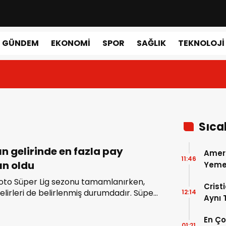
GÜNDEM
EKONOMI
SPOR
SAĞLIK
TEKNOLOJI
Sıca
ın gelirinde en fazla pay
Amer
11:46
ın oldu
Yemek
Gerçe
oto Süper Lig sezonu tamamlanırken,
Crist
elirleri de belirlenmiş durumdadır. Süper
12:14
Aynı
eri, kulüplerin performansları ve ligdeki
Madri
e şekillenmiştir. Büyük takımların ulusal
En Ç
Dönem
01:21