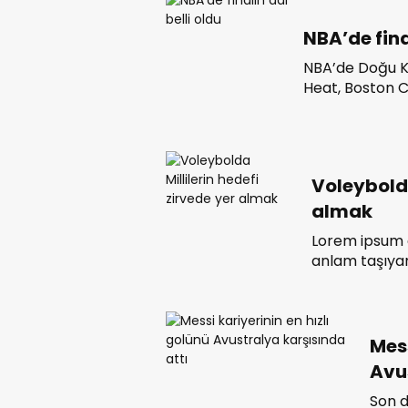
ve uluslararası yay
genellikle diğer t
NBA’de fina
NBA’de Doğu Ko
Heat, Boston C
durumu 4-3’e g
Nuggets’ın rak
tabanlı modell
Voleybolda
almak
Lorem ipsum g
anlam taşıyan
sitenizi daha 
metinler, tasa
etmenize yard
Mess
Avu
Son d