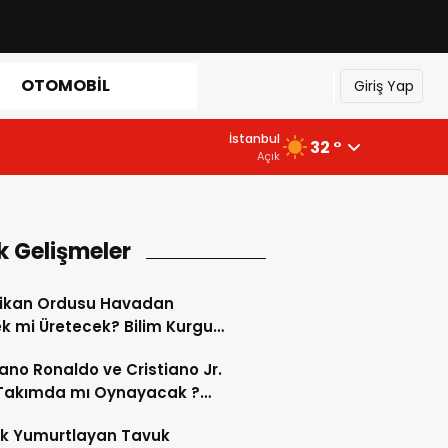
OTOMOBIL
Giriş Yap
İstanbul
32 °
Açık
k Gelişmeler
ikan Ordusu Havadan
 mi Üretecek? Bilim Kurgu
k Oluyor!
iano Ronaldo ve Cristiano Jr.
 Takımda mı Oynayacak ?
d’de Tarihi “Baba-Oğul”
ok Yumurtlayan Tavuk
imi Başlıyor ?