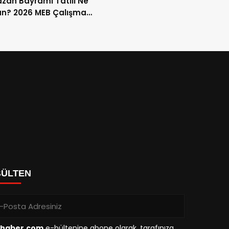
an Bayramı Tatili Ne
n? 2026 MEB Çalışma
mi ve 9 Günlük Tatil
ları
BÜLTEN
haber.com
e-bültenine abone olarak, tarafınıza