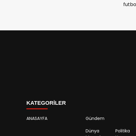
futbo
golün
2-0 y
KATEGORİLER
ANASAYFA
Gündem
Dünya
Politika