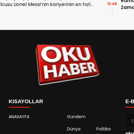
Ramaz
lcusu Lionel Messi’nin kariyerinin en hızlı
13:45
Zama
ü attığı dostluk maçında Avustralya’yı
Takvi
endi.
Detay
KISAYOLLAR
E-
ANASAYFA
Gündem
Dünya
Politika
oku