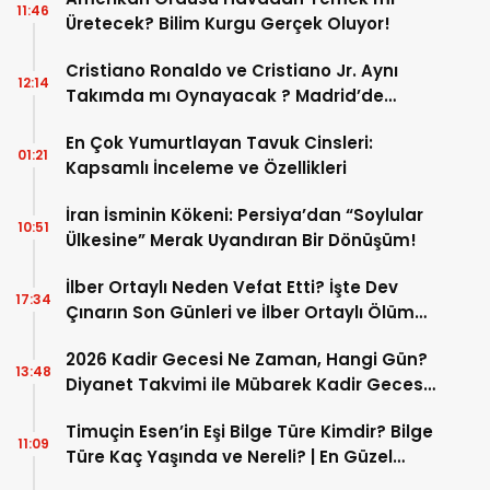
11:46
Üretecek? Bilim Kurgu Gerçek Oluyor!
Cristiano Ronaldo ve Cristiano Jr. Aynı
12:14
Takımda mı Oynayacak ? Madrid’de
Tarihi “Baba-Oğul” Dönemimi Başlıyor ?
En Çok Yumurtlayan Tavuk Cinsleri:
01:21
Kapsamlı İnceleme ve Özellikleri
İran İsminin Kökeni: Persiya’dan “Soylular
10:51
Ülkesine” Merak Uyandıran Bir Dönüşüm!
İlber Ortaylı Neden Vefat Etti? İşte Dev
17:34
Çınarın Son Günleri ve İlber Ortaylı Ölüm
Sebebi
2026 Kadir Gecesi Ne Zaman, Hangi Gün?
13:48
Diyanet Takvimi ile Mübarek Kadir Gecesi
Tarihi
Timuçin Esen’in Eşi Bilge Türe Kimdir? Bilge
11:09
Türe Kaç Yaşında ve Nereli? | En Güzel
Bilge Türe Fotoğrafları