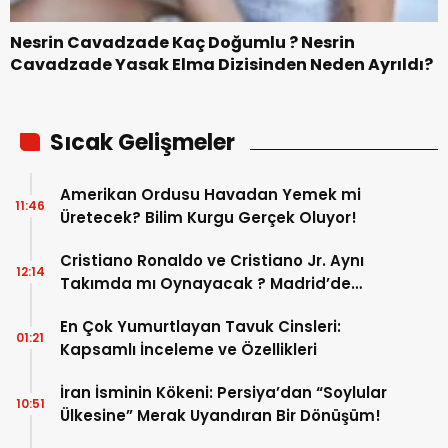
Nesrin Cavadzade Kaç Doğumlu ? Nesrin
Cavadzade Yasak Elma Dizisinden Neden Ayrıldı?
Sıcak Gelişmeler
Amerikan Ordusu Havadan Yemek mi
11:46
Üretecek? Bilim Kurgu Gerçek Oluyor!
Cristiano Ronaldo ve Cristiano Jr. Aynı
12:14
Takımda mı Oynayacak ? Madrid’de
Tarihi “Baba-Oğul” Dönemimi Başlıyor ?
En Çok Yumurtlayan Tavuk Cinsleri:
01:21
Kapsamlı İnceleme ve Özellikleri
İran İsminin Kökeni: Persiya’dan “Soylular
10:51
Ülkesine” Merak Uyandıran Bir Dönüşüm!