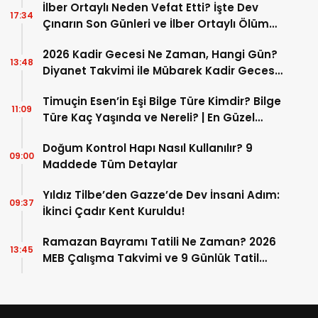
İlber Ortaylı Neden Vefat Etti? İşte Dev
17:34
Çınarın Son Günleri ve İlber Ortaylı Ölüm
Sebebi
2026 Kadir Gecesi Ne Zaman, Hangi Gün?
13:48
Diyanet Takvimi ile Mübarek Kadir Gecesi
Tarihi
Timuçin Esen’in Eşi Bilge Türe Kimdir? Bilge
11:09
Türe Kaç Yaşında ve Nereli? | En Güzel
Bilge Türe Fotoğrafları
Doğum Kontrol Hapı Nasıl Kullanılır? 9
09:00
Maddede Tüm Detaylar
Yıldız Tilbe’den Gazze’de Dev İnsani Adım:
09:37
İkinci Çadır Kent Kuruldu!
Ramazan Bayramı Tatili Ne Zaman? 2026
13:45
MEB Çalışma Takvimi ve 9 Günlük Tatil
Detayları