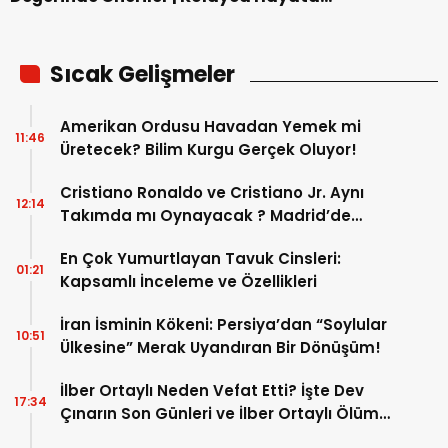
Geçirebileceğiniz Hızlı Para Kazanma Yolları!
Sıcak Gelişmeler
Amerikan Ordusu Havadan Yemek mi
11:46
Üretecek? Bilim Kurgu Gerçek Oluyor!
Cristiano Ronaldo ve Cristiano Jr. Aynı
12:14
Takımda mı Oynayacak ? Madrid’de
Tarihi “Baba-Oğul” Dönemimi Başlıyor ?
En Çok Yumurtlayan Tavuk Cinsleri:
01:21
Kapsamlı İnceleme ve Özellikleri
İran İsminin Kökeni: Persiya’dan “Soylular
10:51
Ülkesine” Merak Uyandıran Bir Dönüşüm!
İlber Ortaylı Neden Vefat Etti? İşte Dev
17:34
Çınarın Son Günleri ve İlber Ortaylı Ölüm
Sebebi