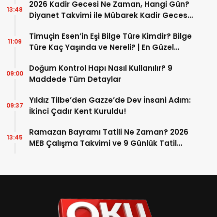
2026 Kadir Gecesi Ne Zaman, Hangi Gün?
13:48
Diyanet Takvimi ile Mübarek Kadir Gecesi
Tarihi
Timuçin Esen’in Eşi Bilge Türe Kimdir? Bilge
11:09
Türe Kaç Yaşında ve Nereli? | En Güzel
Bilge Türe Fotoğrafları
Doğum Kontrol Hapı Nasıl Kullanılır? 9
09:00
Maddede Tüm Detaylar
Yıldız Tilbe’den Gazze’de Dev İnsani Adım:
09:37
İkinci Çadır Kent Kuruldu!
Ramazan Bayramı Tatili Ne Zaman? 2026
13:45
MEB Çalışma Takvimi ve 9 Günlük Tatil
Detayları