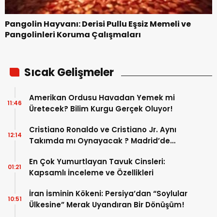
Pangolin Hayvanı: Derisi Pullu Eşsiz Memeli ve
Pangolinleri Koruma Çalışmaları
Sıcak Gelişmeler
Amerikan Ordusu Havadan Yemek mi
11:46
Üretecek? Bilim Kurgu Gerçek Oluyor!
Cristiano Ronaldo ve Cristiano Jr. Aynı
12:14
Takımda mı Oynayacak ? Madrid’de
Tarihi “Baba-Oğul” Dönemimi Başlıyor ?
En Çok Yumurtlayan Tavuk Cinsleri:
01:21
Kapsamlı İnceleme ve Özellikleri
İran İsminin Kökeni: Persiya’dan “Soylular
10:51
Ülkesine” Merak Uyandıran Bir Dönüşüm!