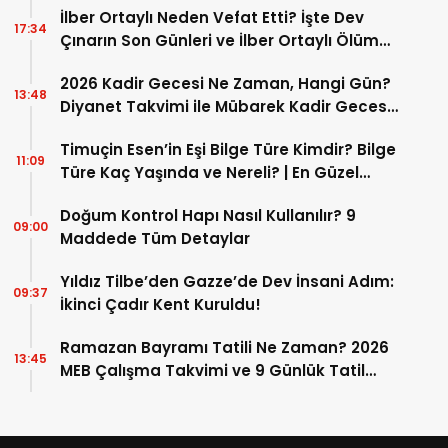
İlber Ortaylı Neden Vefat Etti? İşte Dev
17:34
Çınarın Son Günleri ve İlber Ortaylı Ölüm
Sebebi
2026 Kadir Gecesi Ne Zaman, Hangi Gün?
13:48
Diyanet Takvimi ile Mübarek Kadir Gecesi
Tarihi
Timuçin Esen’in Eşi Bilge Türe Kimdir? Bilge
11:09
Türe Kaç Yaşında ve Nereli? | En Güzel
Bilge Türe Fotoğrafları
Doğum Kontrol Hapı Nasıl Kullanılır? 9
09:00
Maddede Tüm Detaylar
Yıldız Tilbe’den Gazze’de Dev İnsani Adım:
09:37
İkinci Çadır Kent Kuruldu!
Ramazan Bayramı Tatili Ne Zaman? 2026
13:45
MEB Çalışma Takvimi ve 9 Günlük Tatil
Detayları