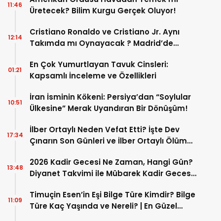
11:46
Üretecek? Bilim Kurgu Gerçek Oluyor!
Cristiano Ronaldo ve Cristiano Jr. Aynı
12:14
Takımda mı Oynayacak ? Madrid’de
Tarihi “Baba-Oğul” Dönemimi Başlıyor ?
En Çok Yumurtlayan Tavuk Cinsleri:
01:21
Kapsamlı İnceleme ve Özellikleri
İran İsminin Kökeni: Persiya’dan “Soylular
10:51
Ülkesine” Merak Uyandıran Bir Dönüşüm!
İlber Ortaylı Neden Vefat Etti? İşte Dev
17:34
Çınarın Son Günleri ve İlber Ortaylı Ölüm
Sebebi
2026 Kadir Gecesi Ne Zaman, Hangi Gün?
13:48
Diyanet Takvimi ile Mübarek Kadir Gecesi
Tarihi
Timuçin Esen’in Eşi Bilge Türe Kimdir? Bilge
11:09
Türe Kaç Yaşında ve Nereli? | En Güzel
Bilge Türe Fotoğrafları