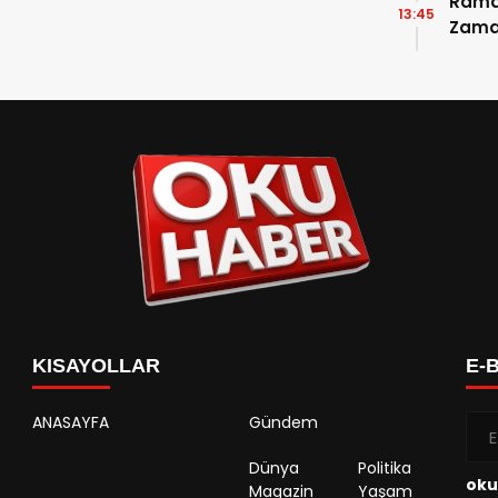
Ramaz
13:45
Zama
Takvi
Detay
KISAYOLLAR
E-
ANASAYFA
Gündem
Dünya
Politika
oku
Magazin
Yaşam