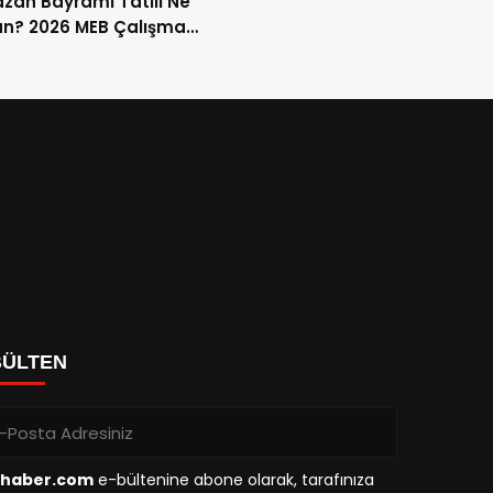
an Bayramı Tatili Ne
n? 2026 MEB Çalışma
mi ve 9 Günlük Tatil
ları
BÜLTEN
haber.com
e-bültenine abone olarak, tarafınıza