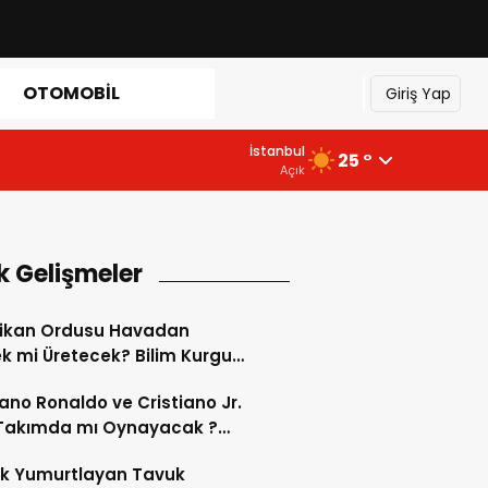
OTOMOBIL
Giriş Yap
İstanbul
25 °
Açık
k Gelişmeler
ikan Ordusu Havadan
 mi Üretecek? Bilim Kurgu
k Oluyor!
iano Ronaldo ve Cristiano Jr.
 Takımda mı Oynayacak ?
d’de Tarihi “Baba-Oğul”
ok Yumurtlayan Tavuk
imi Başlıyor ?