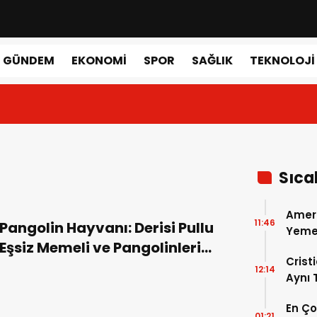
GÜNDEM
EKONOMI
SPOR
SAĞLIK
TEKNOLOJI
Sıca
Amer
11:46
Pangolin Hayvanı: Derisi Pullu
Yemek
Eşsiz Memeli ve Pangolinleri
Gerçe
Crist
Koruma Çalışmaları
12:14
Aynı
Madri
En Ç
Dönem
01:21