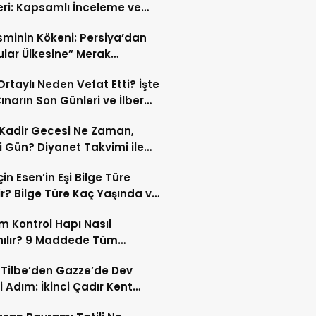
eri: Kapsamlı İnceleme ve
kleri
İsminin Kökeni: Persiya’dan
ular Ülkesine” Merak
ıran Bir Dönüşüm!
 Ortaylı Neden Vefat Etti? İşte
ınarın Son Günleri ve İlber
lı Ölüm Sebebi
Kadir Gecesi Ne Zaman,
 Gün? Diyanet Takvimi ile
ek Kadir Gecesi Tarihi
in Esen’in Eşi Bilge Türe
r? Bilge Türe Kaç Yaşında ve
i? | En Güzel Bilge Türe
 Kontrol Hapı Nasıl
rafları
nılır? 9 Maddede Tüm
lar
z Tilbe’den Gazze’de Dev
i Adım: İkinci Çadır Kent
du!