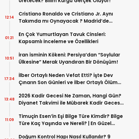
Üretecek? Bilim Kurgu Gerçek Oluyor!
Cristiano Ronaldo ve Cristiano Jr. Aynı
12:14
Takımda mı Oynayacak ? Madrid’de
Tarihi “Baba-Oğul” Dönemimi Başlıyor ?
En Çok Yumurtlayan Tavuk Cinsleri:
01:21
Kapsamlı İnceleme ve Özellikleri
İran İsminin Kökeni: Persiya’dan “Soylular
10:51
Ülkesine” Merak Uyandıran Bir Dönüşüm!
İlber Ortaylı Neden Vefat Etti? İşte Dev
17:34
Çınarın Son Günleri ve İlber Ortaylı Ölüm
Sebebi
2026 Kadir Gecesi Ne Zaman, Hangi Gün?
13:48
Diyanet Takvimi ile Mübarek Kadir Gecesi
Tarihi
Timuçin Esen’in Eşi Bilge Türe Kimdir? Bilge
11:09
Türe Kaç Yaşında ve Nereli? | En Güzel
Bilge Türe Fotoğrafları
Doğum Kontrol Hapı Nasıl Kullanılır? 9