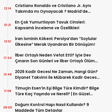
Cristiano Ronaldo ve Cristiano Jr. Aynı
12:14
Takımda mı Oynayacak ? Madrid’de
Tarihi “Baba-Oğul” Dönemimi Başlıyor ?
En Çok Yumurtlayan Tavuk Cinsleri:
01:21
Kapsamlı İnceleme ve Özellikleri
İran İsminin Kökeni: Persiya’dan “Soylular
10:51
Ülkesine” Merak Uyandıran Bir Dönüşüm!
İlber Ortaylı Neden Vefat Etti? İşte Dev
17:34
Çınarın Son Günleri ve İlber Ortaylı Ölüm
Sebebi
2026 Kadir Gecesi Ne Zaman, Hangi Gün?
13:48
Diyanet Takvimi ile Mübarek Kadir Gecesi
Tarihi
Timuçin Esen’in Eşi Bilge Türe Kimdir? Bilge
11:09
Türe Kaç Yaşında ve Nereli? | En Güzel
Bilge Türe Fotoğrafları
Doğum Kontrol Hapı Nasıl Kullanılır? 9
09:00
Maddede Tüm Detaylar