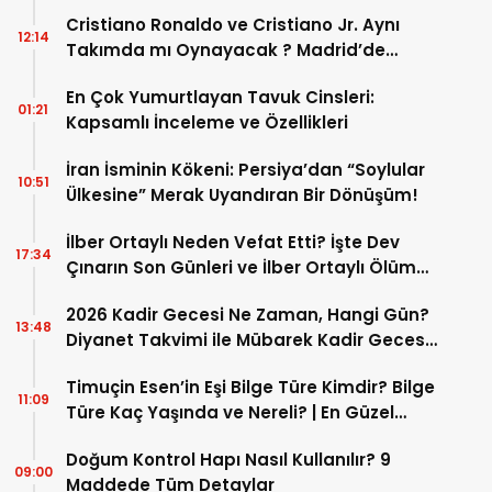
Cristiano Ronaldo ve Cristiano Jr. Aynı
12:14
Takımda mı Oynayacak ? Madrid’de
Tarihi “Baba-Oğul” Dönemimi Başlıyor ?
En Çok Yumurtlayan Tavuk Cinsleri:
01:21
Kapsamlı İnceleme ve Özellikleri
İran İsminin Kökeni: Persiya’dan “Soylular
10:51
Ülkesine” Merak Uyandıran Bir Dönüşüm!
İlber Ortaylı Neden Vefat Etti? İşte Dev
17:34
Çınarın Son Günleri ve İlber Ortaylı Ölüm
Sebebi
2026 Kadir Gecesi Ne Zaman, Hangi Gün?
13:48
Diyanet Takvimi ile Mübarek Kadir Gecesi
Tarihi
Timuçin Esen’in Eşi Bilge Türe Kimdir? Bilge
11:09
Türe Kaç Yaşında ve Nereli? | En Güzel
Bilge Türe Fotoğrafları
Doğum Kontrol Hapı Nasıl Kullanılır? 9
09:00
Maddede Tüm Detaylar