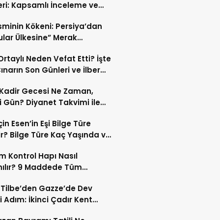
eri: Kapsamlı İnceleme ve
kleri
İsminin Kökeni: Persiya’dan
ular Ülkesine” Merak
ıran Bir Dönüşüm!
 Ortaylı Neden Vefat Etti? İşte
ınarın Son Günleri ve İlber
lı Ölüm Sebebi
Kadir Gecesi Ne Zaman,
 Gün? Diyanet Takvimi ile
ek Kadir Gecesi Tarihi
in Esen’in Eşi Bilge Türe
r? Bilge Türe Kaç Yaşında ve
i? | En Güzel Bilge Türe
 Kontrol Hapı Nasıl
rafları
nılır? 9 Maddede Tüm
lar
z Tilbe’den Gazze’de Dev
i Adım: İkinci Çadır Kent
du!