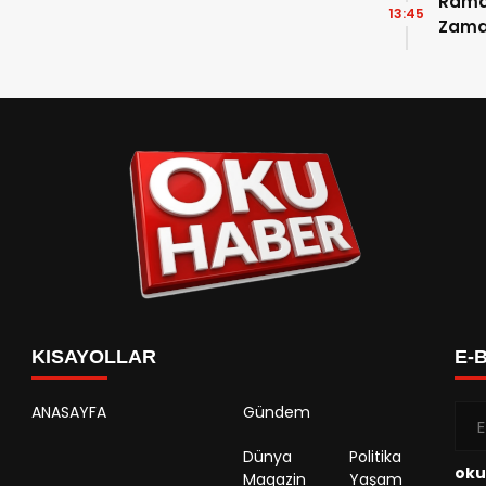
Ramaz
13:45
Zama
Takvi
Detay
KISAYOLLAR
E-
ANASAYFA
Gündem
Dünya
Politika
oku
Magazin
Yaşam