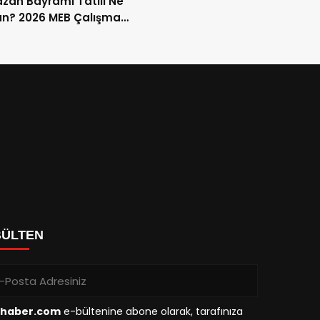
an Bayramı Tatili Ne
n? 2026 MEB Çalışma
mi ve 9 Günlük Tatil
ları
BÜLTEN
haber.com
e-bültenine abone olarak, tarafınıza