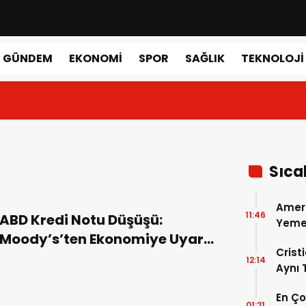
GÜNDEM
EKONOMI
SPOR
SAĞLIK
TEKNOLOJI
Sıca
Amer
11:46
ABD Kredi Notu Düşüşü:
Yemek
Moody’s’ten Ekonomiye Uyarı
Gerçe
Crist
Niteliğinde Karar
12:14
Aynı
Madri
En Ç
Dönem
01:21