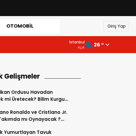
OTOMOBIL
Giriş Yap
İstanbul
26 °
Açık
k Gelişmeler
ikan Ordusu Havadan
 mi Üretecek? Bilim Kurgu
k Oluyor!
iano Ronaldo ve Cristiano Jr.
 Takımda mı Oynayacak ?
d’de Tarihi “Baba-Oğul”
ok Yumurtlayan Tavuk
imi Başlıyor ?