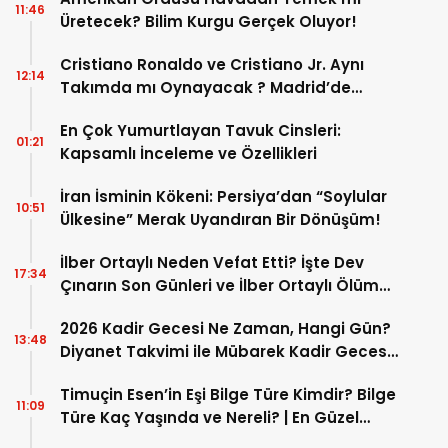
11:46
Üretecek? Bilim Kurgu Gerçek Oluyor!
Cristiano Ronaldo ve Cristiano Jr. Aynı
12:14
Takımda mı Oynayacak ? Madrid’de
Tarihi “Baba-Oğul” Dönemimi Başlıyor ?
En Çok Yumurtlayan Tavuk Cinsleri:
01:21
Kapsamlı İnceleme ve Özellikleri
İran İsminin Kökeni: Persiya’dan “Soylular
10:51
Ülkesine” Merak Uyandıran Bir Dönüşüm!
İlber Ortaylı Neden Vefat Etti? İşte Dev
17:34
Çınarın Son Günleri ve İlber Ortaylı Ölüm
Sebebi
2026 Kadir Gecesi Ne Zaman, Hangi Gün?
13:48
Diyanet Takvimi ile Mübarek Kadir Gecesi
Tarihi
Timuçin Esen’in Eşi Bilge Türe Kimdir? Bilge
11:09
Türe Kaç Yaşında ve Nereli? | En Güzel
Bilge Türe Fotoğrafları