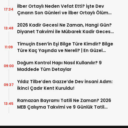
İlber Ortaylı Neden Vefat Etti? İşte Dev
17:34
Çınarın Son Günleri ve İlber Ortaylı Ölüm
Sebebi
2026 Kadir Gecesi Ne Zaman, Hangi Gün?
13:48
Diyanet Takvimi ile Mübarek Kadir Gecesi
Tarihi
Timuçin Esen’in Eşi Bilge Türe Kimdir? Bilge
11:09
Türe Kaç Yaşında ve Nereli? | En Güzel
Bilge Türe Fotoğrafları
Doğum Kontrol Hapı Nasıl Kullanılır? 9
09:00
Maddede Tüm Detaylar
Yıldız Tilbe’den Gazze’de Dev İnsani Adım:
09:37
İkinci Çadır Kent Kuruldu!
Ramazan Bayramı Tatili Ne Zaman? 2026
13:45
MEB Çalışma Takvimi ve 9 Günlük Tatil
Detayları