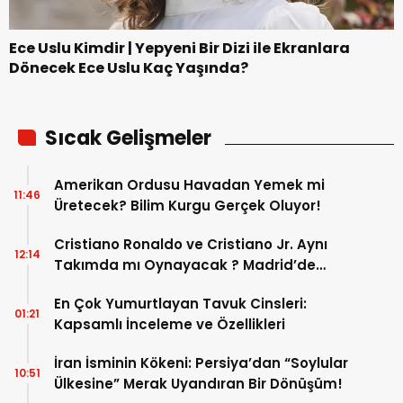
Ece Uslu Kimdir | Yepyeni Bir Dizi ile Ekranlara
Dönecek Ece Uslu Kaç Yaşında?
Sıcak Gelişmeler
Amerikan Ordusu Havadan Yemek mi
11:46
Üretecek? Bilim Kurgu Gerçek Oluyor!
Cristiano Ronaldo ve Cristiano Jr. Aynı
12:14
Takımda mı Oynayacak ? Madrid’de
Tarihi “Baba-Oğul” Dönemimi Başlıyor ?
En Çok Yumurtlayan Tavuk Cinsleri:
01:21
Kapsamlı İnceleme ve Özellikleri
İran İsminin Kökeni: Persiya’dan “Soylular
10:51
Ülkesine” Merak Uyandıran Bir Dönüşüm!