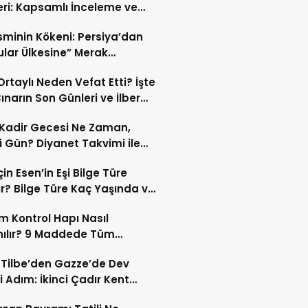
eri: Kapsamlı İnceleme ve
kleri
İsminin Kökeni: Persiya’dan
ular Ülkesine” Merak
ıran Bir Dönüşüm!
 Ortaylı Neden Vefat Etti? İşte
ınarın Son Günleri ve İlber
lı Ölüm Sebebi
Kadir Gecesi Ne Zaman,
 Gün? Diyanet Takvimi ile
ek Kadir Gecesi Tarihi
in Esen’in Eşi Bilge Türe
r? Bilge Türe Kaç Yaşında ve
i? | En Güzel Bilge Türe
 Kontrol Hapı Nasıl
rafları
nılır? 9 Maddede Tüm
lar
z Tilbe’den Gazze’de Dev
i Adım: İkinci Çadır Kent
du!