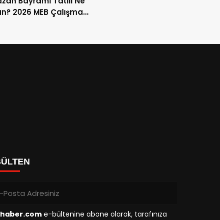
an Bayramı Tatili Ne
n? 2026 MEB Çalışma
mi ve 9 Günlük Tatil
ları
BÜLTEN
haber.com
e-bültenine abone olarak, tarafınıza