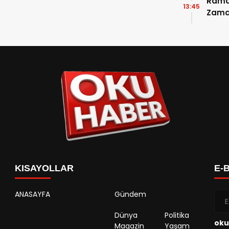
Ramaz
13:45
Zama
Takvi
Detay
KISAYOLLAR
E-
ANASAYFA
Gündem
Dünya
Politika
oku
Magazin
Yaşam