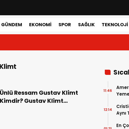
GÜNDEM
EKONOMI
SPOR
SAĞLIK
TEKNOLOJI
Klimt
Sıca
Amer
11:46
Ünlü Ressam Gustav Klimt
Yemek
Kimdir? Gustav Klimt
Gerçe
Crist
Resimleri
12:14
Aynı
Madri
En Ç
Dönem
01:21