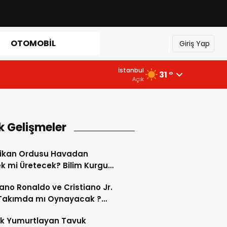
OTOMOBIL
Giriş Yap
İstanbul
31 °
Açık
k Gelişmeler
ikan Ordusu Havadan
 mi Üretecek? Bilim Kurgu
k Oluyor!
iano Ronaldo ve Cristiano Jr.
 Takımda mı Oynayacak ?
d’de Tarihi “Baba-Oğul”
ok Yumurtlayan Tavuk
imi Başlıyor ?