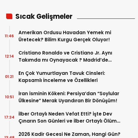
Sıcak Gelişmeler
Amerikan Ordusu Havadan Yemek mi
11:46
Üretecek? Bilim Kurgu Gerçek Oluyor!
Cristiano Ronaldo ve Cristiano Jr. Aynı
12:14
Takımda mı Oynayacak ? Madrid’de
Tarihi “Baba-Oğul” Dönemimi Başlıyor ?
En Çok Yumurtlayan Tavuk Cinsleri:
01:21
Kapsamlı İnceleme ve Özellikleri
İran İsminin Kökeni: Persiya’dan “Soylular
10:51
Ülkesine” Merak Uyandıran Bir Dönüşüm!
İlber Ortaylı Neden Vefat Etti? İşte Dev
17:34
Çınarın Son Günleri ve İlber Ortaylı Ölüm
Sebebi
2026 Kadir Gecesi Ne Zaman, Hangi Gün?
13:48