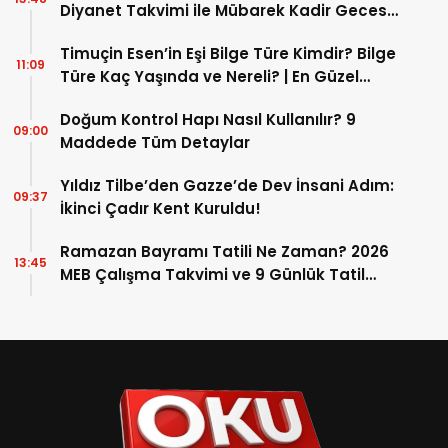
Diyanet Takvimi ile Mübarek Kadir Gecesi
Tarihi
Timuçin Esen’in Eşi Bilge Türe Kimdir? Bilge
11:09
Türe Kaç Yaşında ve Nereli? | En Güzel
Bilge Türe Fotoğrafları
Doğum Kontrol Hapı Nasıl Kullanılır? 9
09:00
Maddede Tüm Detaylar
Yıldız Tilbe’den Gazze’de Dev İnsani Adım:
09:37
İkinci Çadır Kent Kuruldu!
Ramazan Bayramı Tatili Ne Zaman? 2026
13:45
MEB Çalışma Takvimi ve 9 Günlük Tatil
Detayları