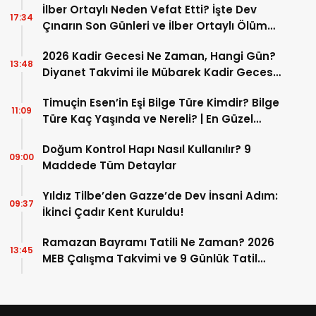
İlber Ortaylı Neden Vefat Etti? İşte Dev
17:34
Çınarın Son Günleri ve İlber Ortaylı Ölüm
Sebebi
2026 Kadir Gecesi Ne Zaman, Hangi Gün?
13:48
Diyanet Takvimi ile Mübarek Kadir Gecesi
Tarihi
Timuçin Esen’in Eşi Bilge Türe Kimdir? Bilge
11:09
Türe Kaç Yaşında ve Nereli? | En Güzel
Bilge Türe Fotoğrafları
Doğum Kontrol Hapı Nasıl Kullanılır? 9
09:00
Maddede Tüm Detaylar
Yıldız Tilbe’den Gazze’de Dev İnsani Adım:
09:37
İkinci Çadır Kent Kuruldu!
Ramazan Bayramı Tatili Ne Zaman? 2026
13:45
MEB Çalışma Takvimi ve 9 Günlük Tatil
Detayları