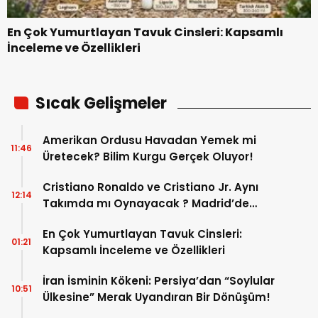
En Çok Yumurtlayan Tavuk Cinsleri: Kapsamlı
İnceleme ve Özellikleri
Sıcak Gelişmeler
Amerikan Ordusu Havadan Yemek mi
11:46
Üretecek? Bilim Kurgu Gerçek Oluyor!
Cristiano Ronaldo ve Cristiano Jr. Aynı
12:14
Takımda mı Oynayacak ? Madrid’de
Tarihi “Baba-Oğul” Dönemimi Başlıyor ?
En Çok Yumurtlayan Tavuk Cinsleri:
01:21
Kapsamlı İnceleme ve Özellikleri
İran İsminin Kökeni: Persiya’dan “Soylular
10:51
Ülkesine” Merak Uyandıran Bir Dönüşüm!