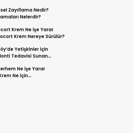
sel Zayıflama Nedir?
amaları Nelerdir?
cort Krem Ne İşe Yarar
vocort Krem Nereye Sürülür?
öy’de Yetişkinler İçin
onti Tedavisi Sunan
ler
Merhem Ne İşe Yarar
 Krem Ne İçin
ılır? Avil Alerji İlacı mıdır?