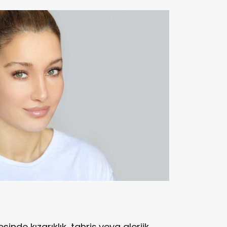
nde kızarıklık, tahriş veya alerjik