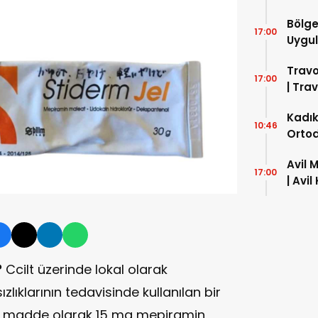
Bölge
17:00
Uygul
Travo
17:00
| Tra
Kadık
10:46
Ortod
Klinik
Avil 
17:00
| Avil
Kullan
?
Ccilt üzerinde lokal olarak
ızlıklarının tedavisinde kullanılan bir
kin madde olarak 15 mg mepiramin