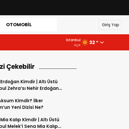
OTOMOBIL
Giriş Yap
İstanbul
32 °
Açık
izi Çekebilir
 Erdoğan Kimdir | Altı Üstü
bul Zehra’sı Nehir Erdoğan
a mı?
 Aksum Kimdir? İlker
’un Yeni Dizisi Ne?
Mia Kalıp Kimdir | Altı Üstü
bul Melek’i Sena Mia Kalıp