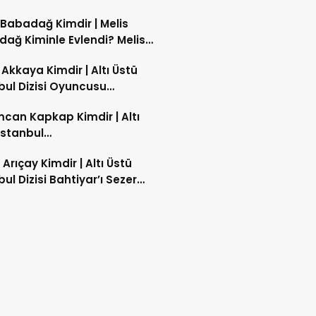
Yaşında?
 Babadağ Kimdir | Melis
ağ Kiminle Evlendi? Melis
dağ İnstagram Hesabı
Akkaya Kimdir | Altı Üstü
?
bul Dizisi Oyuncusu
Akkaya Nasıl Ünlü Oldu?
can Kapkap Kimdir | Altı
İstanbul
’i Rahimcan Kapkap Kaç
 Arıçay Kimdir | Altı Üstü
nda?
bul Dizisi Bahtiyar’ı Sezer
Yaşında?