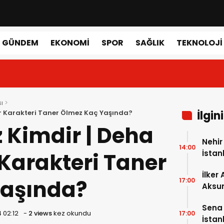
GÜNDEM
EKONOMI
SPOR
SAĞLIK
TEKNOLOJI
ı
ur Karakteri Taner Ölmez Kaç Yaşında?
İlgin
 Kimdir | Deha
Nehir
14:00
 Karakteri Taner
İstan
Hast
İlker
Yaşında?
17:00
Aksum
Sena 
 02:12
-
2 views
kez okundu
17:00
İstan