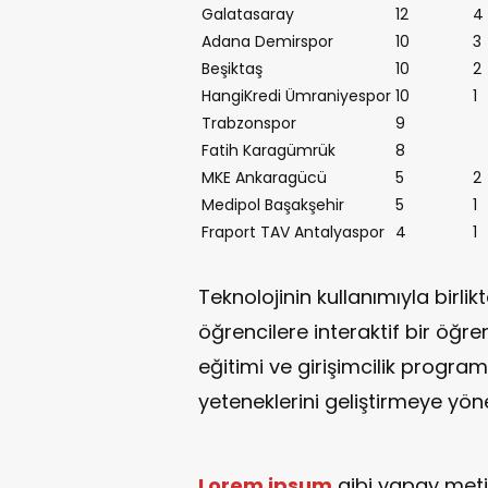
Galatasaray
12
4
Adana Demirspor
10
3
Beşiktaş
10
2
HangiKredi Ümraniyespor
10
1
Trabzonspor
9
Fatih Karagümrük
8
MKE Ankaragücü
5
2
Medipol Başakşehir
5
1
Fraport TAV Antalyaspor
4
1
Teknolojinin kullanımıyla birli
öğrencilere interaktif bir öğ
eğitimi ve girişimcilik program
yeteneklerini geliştirmeye yöne
Lorem ipsum
gibi yapay meti