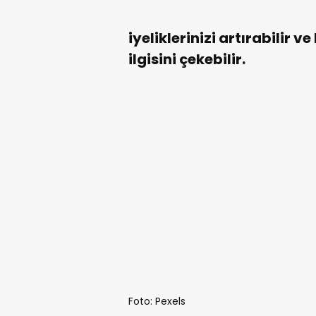
iyeliklerinizi artırabilir v
ilgisini çekebilir.
Foto: Pexels