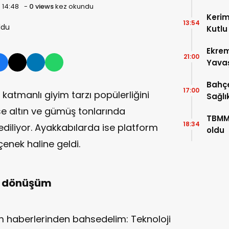
 14:48
-
0 views
kez okundu
Taraf
Kerim
Olsu
13:54
Kutlu
İbra
Ekre
Dest
21:00
Yavaş
Ziyar
Bahçe
17:00
 katmanlı giyim tarzı popülerliğini
Sağlı
se altın ve gümüş tonlarında
TBMM’
18:34
h ediliyor. Ayakkabılarda ise platform
oldu
enek haline geldi.
ir dönüşüm
m haberlerinden bahsedelim: Teknoloji