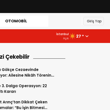
OTOMOBIL
Giriş Yap
İstanbul
27 °
Açık
izi Çekebilir
a Gökçe Cezaevinde
iyor: Ailesine Nikâh Törenine
ım İzni Verilmedi
e 3. Dalga Operasyon: 22
tı Kararı
t Arınç’tan Dikkat Çeken
amalar: “Bu İşin Bitmesi