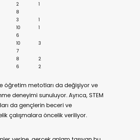
2
1
8
3
1
10
1
6
10
3
7
8
2
6
2
kte öğretim metotları da değişiyor ve
renme deneyimi sunuluyor. Ayrıca, STEM
ları da gençlerin beceri ve
lik çalışmalara öncelik veriliyor.
nler yerine, gerçek anlam taşıyan bu