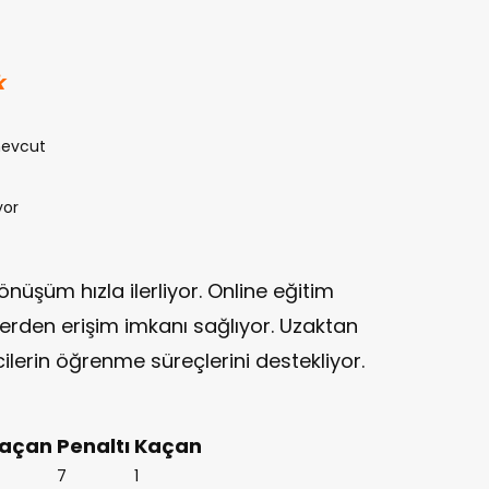
k
 mevcut
yor
önüşüm hızla ilerliyor. Online eğitim
yerden erişim imkanı sağlıyor. Uzaktan
ncilerin öğrenme süreçlerini destekliyor.
açan
Penaltı
Kaçan
7
1