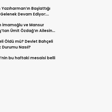
tarıyız, Ne Şekilde Olursa
 Yazıharman’ın Başlattığı
n”
 Gelenek Devam Ediyor:
him Murat Gündüz’den Tam
m İmamoğlu ve Mansur
ek!
’tan Ümit Özdağ’ın Ailesine
et: Sıcak Anlar Yaşandı
li Öldü mü? Devlet Bahçeli
k Durumu Nasıl?
nin bu haftaki mesaisi belli