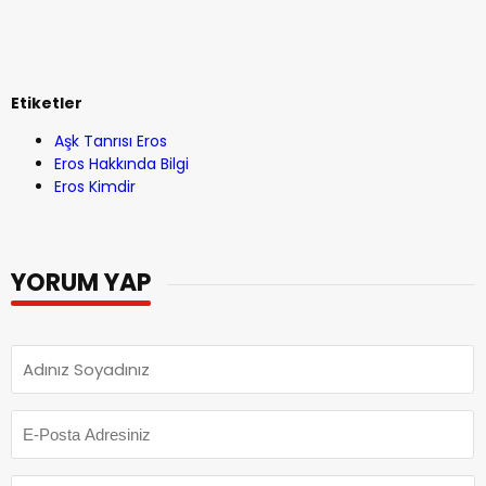
Etiketler
Aşk Tanrısı Eros
Eros Hakkında Bilgi
Eros Kimdir
YORUM YAP