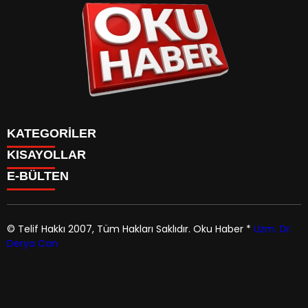
KATEGORİLER
KISAYOLLAR
ANASAYFA
E-BÜLTEN
Gündem
ANASAYFA
Gündem
Dünya
Politika
© Telif Hakkı 2007, Tüm Hakları Saklıdır.
Oku Haber
*
Uzm. Dr.
Dünya
Magazin
Derya Can
Politika
okuhaber.com
e-bültenine abone olarak, tarafınıza haber,
Yaşam
Magazin
duyuru ve kampanya içerikli e-postaların gönderilmesini
Ekonomi
Yaşam
kabul etmiş olursunuz.
Spor
Ekonomi
Sağlık
Spor