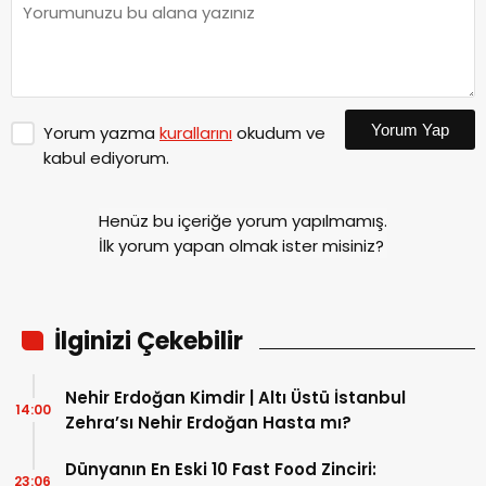
Yorum Yap
Yorum yazma
kurallarını
okudum ve
kabul ediyorum.
Henüz bu içeriğe yorum yapılmamış.
İlk yorum yapan olmak ister misiniz?
İlginizi Çekebilir
Nehir Erdoğan Kimdir | Altı Üstü İstanbul
14:00
Zehra’sı Nehir Erdoğan Hasta mı?
Dünyanın En Eski 10 Fast Food Zinciri:
23:06