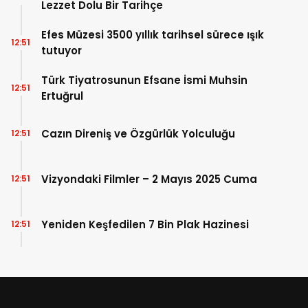
Lezzet Dolu Bir Tarihçe
Efes Müzesi 3500 yıllık tarihsel sürece ışık
12:51
tutuyor
Türk Tiyatrosunun Efsane İsmi Muhsin
12:51
Ertuğrul
Cazın Direniş ve Özgürlük Yolculuğu
12:51
Vizyondaki Filmler – 2 Mayıs 2025 Cuma
12:51
Yeniden Keşfedilen 7 Bin Plak Hazinesi
12:51