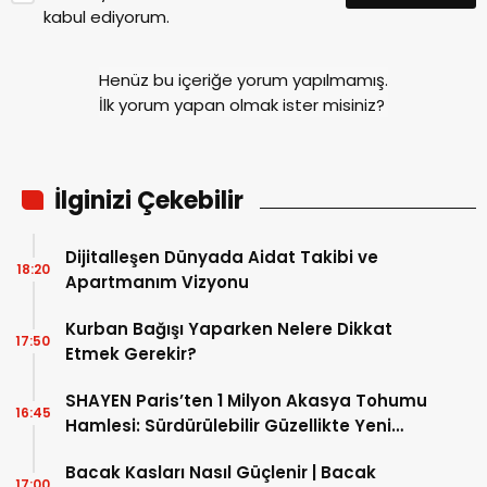
Yorum Yap
Yorum yazma
kurallarını
okudum ve
kabul ediyorum.
Henüz bu içeriğe yorum yapılmamış.
İlk yorum yapan olmak ister misiniz?
İlginizi Çekebilir
Dijitalleşen Dünyada Aidat Takibi ve
18:20
Apartmanım Vizyonu
Kurban Bağışı Yaparken Nelere Dikkat
17:50
Etmek Gerekir?
SHAYEN Paris’ten 1 Milyon Akasya Tohumu
16:45
Hamlesi: Sürdürülebilir Güzellikte Yeni
Dönem
Bacak Kasları Nasıl Güçlenir | Bacak