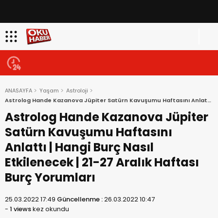
ANASAYFA
Yaşam
Astroloji
Astrolog Hande Kazanova Jüpiter Satürn Kavuşumu Haftasını Anlattı
| Hangi Burç Nasıl Etkilenecek | 21-27 Aralık Haftası Burç Yorumları
Astrolog Hande Kazanova Jüpiter
Satürn Kavuşumu Haftasını
Anlattı | Hangi Burç Nasıl
Etkilenecek | 21-27 Aralık Haftası
Burç Yorumları
25.03.2022 17:49
Güncellenme :
26.03.2022 10:47
-
1 views
kez okundu