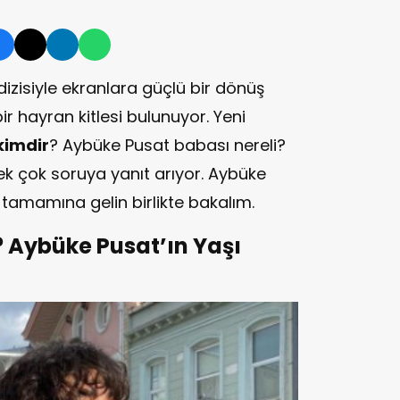
dizisiyle ekranlara güçlü bir dönüş
r hayran kitlesi bulunuyor. Yeni
kimdir
? Aybüke Pusat babası nereli?
k çok soruya yanıt arıyor. Aybüke
 tamamına gelin birlikte bakalım.
 Aybüke Pusat’ın Yaşı