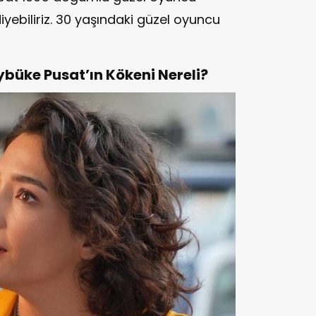
yebiliriz. 30 yaşındaki güzel oyuncu
ybüke Pusat’ın Kökeni Nereli?