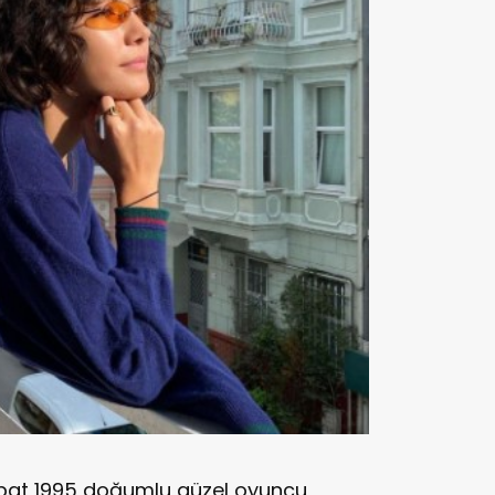
bat 1995 doğumlu güzel oyuncu