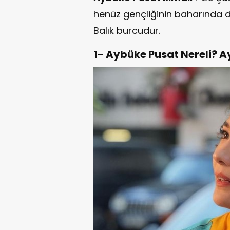
henüz gençliğinin baharında di
Balık burcudur.
1- Aybüke Pusat Nereli? A