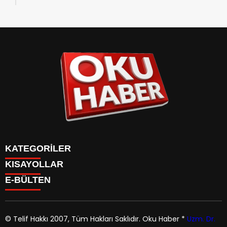
KATEGORİLER
KISAYOLLAR
ANASAYFA
E-BÜLTEN
Gündem
ANASAYFA
Gündem
Dünya
Politika
© Telif Hakkı 2007, Tüm Hakları Saklıdır.
Oku Haber
*
Uzm. Dr.
Dünya