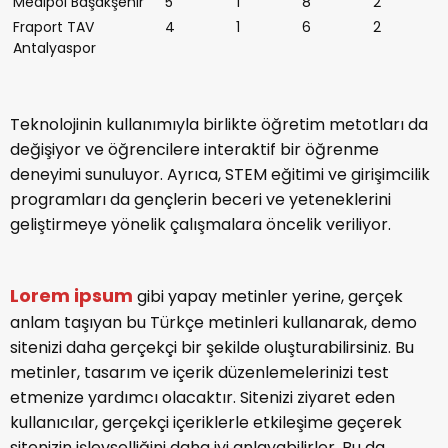
Medipol Başakşehir
5
1
8
2
Fraport TAV
4
1
6
2
Antalyaspor
Teknolojinin kullanımıyla birlikte öğretim metotları da
değişiyor ve öğrencilere interaktif bir öğrenme
deneyimi sunuluyor. Ayrıca, STEM eğitimi ve girişimcilik
programları da gençlerin beceri ve yeteneklerini
geliştirmeye yönelik çalışmalara öncelik veriliyor.
Lorem ipsum
gibi yapay metinler yerine, gerçek
anlam taşıyan bu Türkçe metinleri kullanarak, demo
sitenizi daha gerçekçi bir şekilde oluşturabilirsiniz. Bu
metinler, tasarım ve içerik düzenlemelerinizi test
etmenize yardımcı olacaktır. Sitenizi ziyaret eden
kullanıcılar, gerçekçi içeriklerle etkileşime geçerek
sitenizin işlevselliğini daha iyi anlayabilirler. Bu da