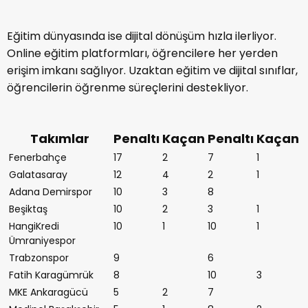
Eğitim dünyasında ise dijital dönüşüm hızla ilerliyor.
Online eğitim platformları, öğrencilere her yerden
erişim imkanı sağlıyor. Uzaktan eğitim ve dijital sınıflar,
öğrencilerin öğrenme süreçlerini destekliyor.
Takımlar
Penaltı
Kaçan
Penaltı
Kaçan
Fenerbahçe
17
2
7
1
Galatasaray
12
4
2
1
Adana Demirspor
10
3
8
Beşiktaş
10
2
3
1
HangiKredi
10
1
10
1
Ümraniyespor
Trabzonspor
9
6
Fatih Karagümrük
8
10
3
MKE Ankaragücü
5
2
7