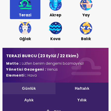
Terazi
Akrep
Yay
Oğlak
Kova
Balık
TERAZİ BURCU (23 Eylül / 22 Ekim)
Motto :
Lütfen benim dengemi bozmayınız!
Yönetici Gezegeni :
Venüs
Elementi :
Hava
Günlük
Haftalık
Aylık
Yıllık