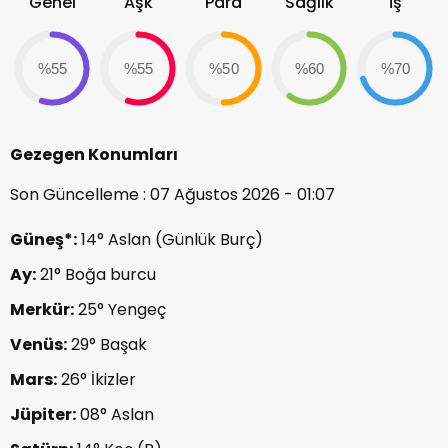
Genel
Aşk
Para
Sağlık
İş
%55
%55
%50
%60
%70
Gezegen Konumları
Son Güncelleme : 07 Ağustos 2026 - 01:07
Güneş*:
14° Aslan (Günlük Burç)
Ay:
21° Boğa burcu
Merkür:
25° Yengeç
Venüs:
29° Başak
Mars:
26° İkizler
Jüpiter:
08° Aslan