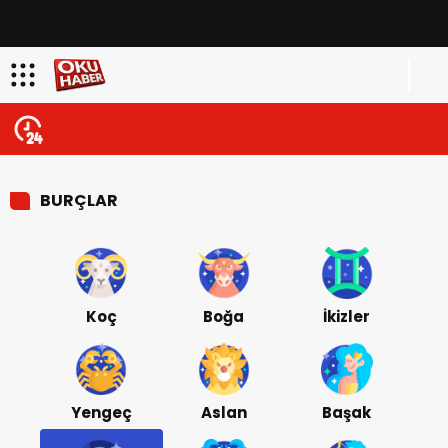
BURÇLAR
Koç
Boğa
İkizler
Yengeç
Aslan
Başak