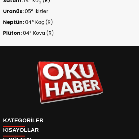
Satürn:
14° Koç (R)
Uranüs:
05° İkizler
Neptün:
04° Koç (R)
Plüton:
04° Kova (R)
KATEGORİLER
KISAYOLLAR
ANASAYFA