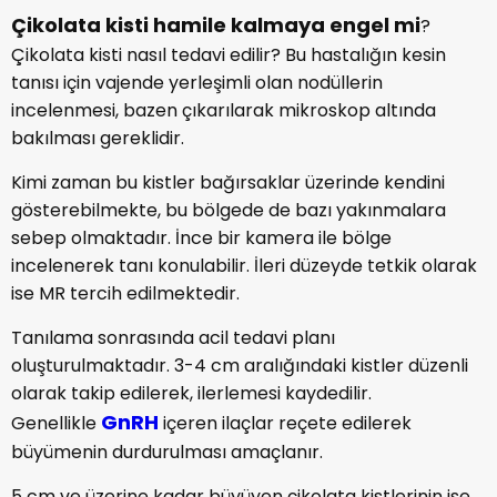
Çikolata kisti hamile kalmaya engel mi
?
Çikolata kisti nasıl tedavi edilir? Bu hastalığın kesin
tanısı için vajende yerleşimli olan nodüllerin
incelenmesi, bazen çıkarılarak mikroskop altında
bakılması gereklidir.
Kimi zaman bu kistler bağırsaklar üzerinde kendini
gösterebilmekte, bu bölgede de bazı yakınmalara
sebep olmaktadır. İnce bir kamera ile bölge
incelenerek tanı konulabilir. İleri düzeyde tetkik olarak
ise MR tercih edilmektedir.
Tanılama sonrasında acil tedavi planı
oluşturulmaktadır. 3-4 cm aralığındaki kistler düzenli
olarak takip edilerek, ilerlemesi kaydedilir.
GnRH
Genellikle
içeren ilaçlar reçete edilerek
büyümenin durdurulması amaçlanır.
5 cm ve üzerine kadar büyüyen çikolata kistlerinin ise