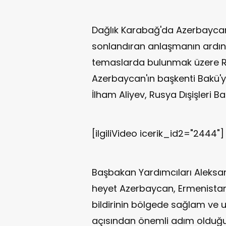
Dağlık Karabağ'da Azerbaycan
sonlandıran anlaşmanın ardınd
temaslarda bulunmak üzere R
Azerbaycan'ın başkenti Bakü'
İlham Aliyev, Rusya Dışişleri B
[ilgiliVideo icerik_id2="2444"]
Başbakan Yardımcıları Aleksa
heyet Azerbaycan, Ermenistan
bildirinin bölgede sağlam ve 
açısından önemli adım olduğun