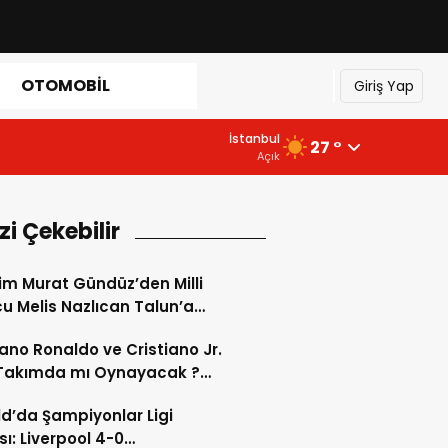
OTOMOBIL
Giriş Yap
İstanbul
27 °
Açık
izi Çekebilir
im Murat Gündüz’den Milli
u Melis Nazlıcan Talun’a
k: “Türk’ün Yumruğu Ringde
iano Ronaldo ve Cristiano Jr.
şacak”
 Takımda mı Oynayacak ?
d’de Tarihi “Baba-Oğul”
ld’da Şampiyonlar Ligi
imi Başlıyor ?
ı: Liverpool 4-0