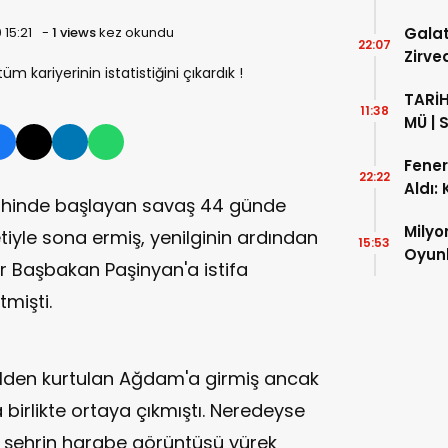
Gala
 15:21
-
1 views
kez okundu
Galat
22:07
Zirve
Galat
TARİ
Sonuc
11:38
MÜ | 
Fener
Fener
Tokad
22:22
Aldı:
arihinde başlayan savaş 44 günde
Fener
Milyo
Yıllı
tiyle sona ermiş, yenilginin ardından
15:53
Oyunl
Serin
r Başbakan Paşinyan'a istifa
Donč
mişti.
“Anne
alden kurtulan Ağdam'a girmiş ancak
a birlikte ortaya çıkmıştı. Neredeyse
 şehrin harabe görüntüsü yürek