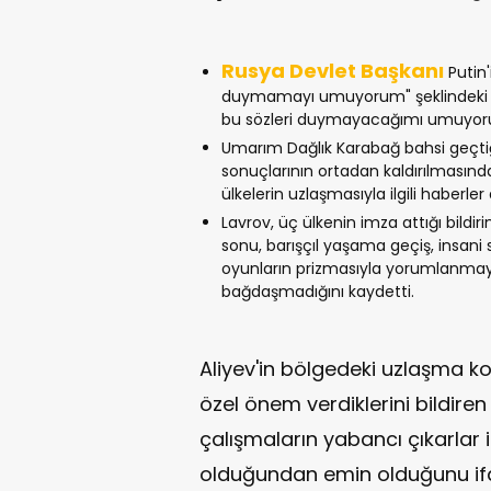
Rusya Devlet Başkanı
Putin'
duymamayı umuyorum" şeklindeki açı
bu sözleri duymayacağımı umuyo
Umarım Dağlık Karabağ bahsi geçti
sonuçlarının ortadan kaldırılmasınd
ülkelerin uzlaşmasıyla ilgili haberler
Lavrov, üç ülkenin imza attığı bildi
sonu, barışçıl yaşama geçiş, insani 
oyunların prizmasıyla yorumlanmaya
bağdaşmadığını kaydetti.
Aliyev'in bölgedeki uzlaşma
özel önem verdiklerini bildire
çalışmaların yabancı çıkarlar i
olduğundan emin olduğunu ifa