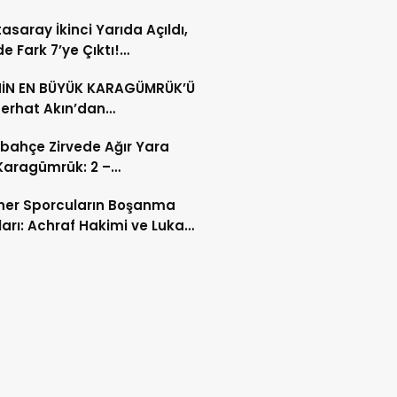
tasaray
asaray İkinci Yarıda Açıldı,
de Fark 7’ye Çıktı!
asaray – Başakşehir Maçı
HİN EN BÜYÜK KARAGÜMRÜK’Ü
u: 3-0
Serhat Akın’dan
bahçe’ye Sert ‘Zihniyet’
bahçe Zirvede Ağır Yara
ı!
 Karagümrük: 2 –
bahçe: 0 | Olimpiyat’ta 67
ner Sporcuların Boşanma
k Tarihi Tekerrür ve Namağlup
arı: Achraf Hakimi ve Luka
in Sonu
ić Boşanma Davalarında
 Kalkanı Stratejisi”