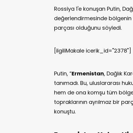
Rossiya 1'e konuşan Putin, Dağlık
değerlendirmesinde bölgenin 
parçası olduğunu söyledi.
[ilgiliMakale icerik_id="2378"]
Putin, “
Ermenistan
, Dağlık Ka
tanımadı. Bu, uluslararası hu
hem de ona komşu tüm bölgel
topraklarının ayrılmaz bir pa
konuştu.