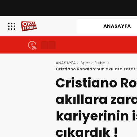
ANASAYFA
ANASAYFA
Spor
Futbol
Cristiano Ronaldo’nun akıllara zarar tü
Cristiano R
akıllara zar
kariyerinin i
çıkardık !