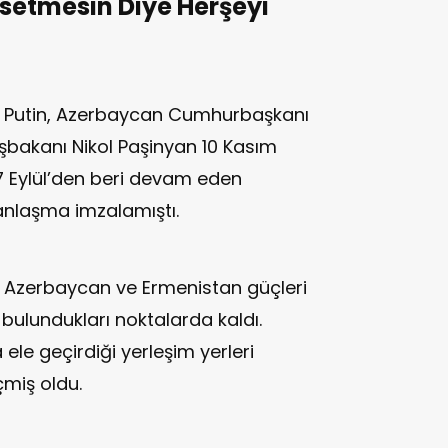
ssetmesin Diye Herşeyi
r Putin, Azerbaycan Cumhurbaşkanı
şbakanı Nikol Paşinyan 10 Kasım
27 Eylül’den beri devam eden
 anlaşma imzalamıştı.
e Azerbaycan ve Ermenistan güçleri
ulundukları noktalarda kaldı.
le geçirdiği yerleşim yerleri
miş oldu.