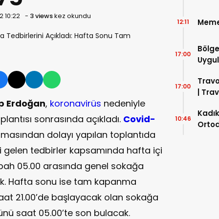
2 10:22
-
3 views
kez okundu
Meme
12:11
Bölge
17:00
Uygul
Travo
17:00
| Tra
p Erdoğan
,
koronavirüs
nedeniyle
Kadık
oplantısı sonrasında açıkladı.
Covid
-
10:46
Ortod
tmasından dolayı yapılan toplantıda
Klinik
eni gelen tedbirler kapsamında hafta içi
sabah 05.00 arasında genel sokağa
ak. Hafta sonu ise tam kapanma
at 21.00’de başlayacak olan sokağa
ünü saat 05.00’te son bulacak.