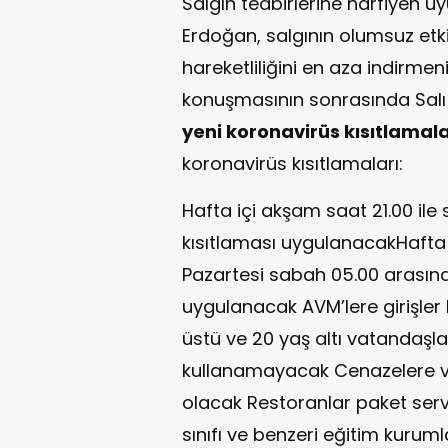
Salgın tedbirlerine harfiyen u
Erdoğan, salgının olumsuz etkis
hareketliliğini en aza indirmeni
konuşmasının sonrasında Salı
yeni koronavirüs kısıtlamala
koronavirüs kısıtlamaları:
Hafta içi akşam saat 21.00 il
kısıtlaması uygulanacakHafta 
Pazartesi sabah 05.00 arasın
uygulanacak AVM’lere girişler
üstü ve 20 yaş altı vatandaşla
kullanamayacak Cenazelere ve ni
olacak Restoranlar paket ser
sınıfı ve benzeri eğitim kuruml