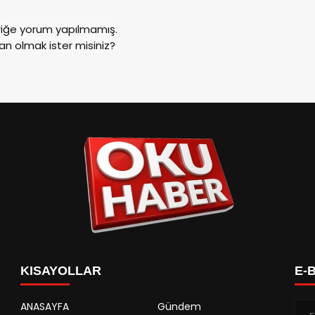
riğe yorum yapılmamış.
an olmak ister misiniz?
KISAYOLLAR
E-
ANASAYFA
Gündem