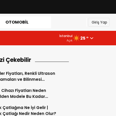
OTOMOBIL
Giriş Yap
İstanbul
25 °
Açık
izi Çekebilir
er Fiyatları, Renkli Ultrason
amaları ve Bilinmesi
enler
 Cihazı Fiyatları Neden
lden Modele Bu Kadar
iyor?
 Çatlağına Ne İyi Gelir |
 Çatlağı Nedir Neden Olur?