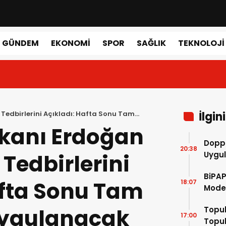
GÜNDEM
EKONOMI
SPOR
SAĞLIK
TEKNOLOJI
edbirlerini Açıkladı: Hafta Sonu Tam
İlgin
anı Erdoğan
Doppl
20:38
Tedbirlerini
Uygul
Gerek
BiPAP
afta Sonu Tam
18:07
Mode
Değiş
ygulanacak
Topuk
17:00
Topuk