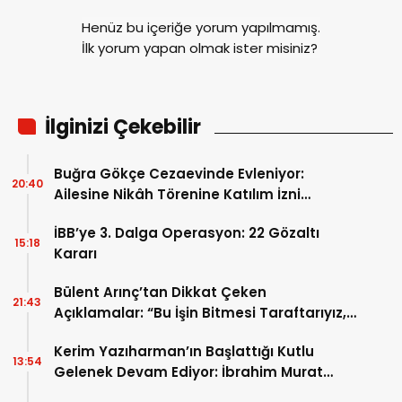
Henüz bu içeriğe yorum yapılmamış.
İlk yorum yapan olmak ister misiniz?
İlginizi Çekebilir
Buğra Gökçe Cezaevinde Evleniyor:
20:40
Ailesine Nikâh Törenine Katılım İzni
Verilmedi
İBB’ye 3. Dalga Operasyon: 22 Gözaltı
15:18
Kararı
Bülent Arınç’tan Dikkat Çeken
21:43
Açıklamalar: “Bu İşin Bitmesi Taraftarıyız,
Ne Şekilde Olursa Olsun”
Kerim Yazıharman’ın Başlattığı Kutlu
13:54
Gelenek Devam Ediyor: İbrahim Murat
Gündüz’den Tam Destek!