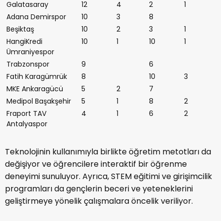
Galatasaray
12
4
2
1
Adana Demirspor
10
3
8
Beşiktaş
10
2
3
1
HangiKredi
10
1
10
1
Ümraniyespor
Trabzonspor
9
6
Fatih Karagümrük
8
10
3
MKE Ankaragücü
5
2
7
Medipol Başakşehir
5
1
8
2
Fraport TAV
4
1
6
2
Antalyaspor
Teknolojinin kullanımıyla birlikte öğretim metotları da
değişiyor ve öğrencilere interaktif bir öğrenme
deneyimi sunuluyor. Ayrıca, STEM eğitimi ve girişimcilik
programları da gençlerin beceri ve yeteneklerini
geliştirmeye yönelik çalışmalara öncelik veriliyor.