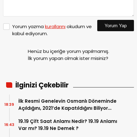
Yorum Yap
Yorum yazma
kurallarını
okudum ve
kabul ediyorum.
Henüz bu içeriğe yorum yapılmamış.
İlk yorum yapan olmak ister misiniz?
İlginizi Çekebilir
İlk Resmi Genelevin Osmanlı Döneminde
18:39
Açıldığını, 2021’de Kapatıldığını Biliyor
muydunuz? İşte, Osmanlı’dan Bugüne
19.19 Çift Saat Anlamı Nedir? 19.19 Anlamı
Kadar Genelevlere Yolculuk…
16:43
Var mı? 19.19 Ne Demek ?