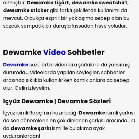
olmuştur.
Dewamke tişört
,
dewamke sweatshirt
,
dewamke sticker
gibi farklı şekillerde kullanımı da
mevcut. Oldukça esprili bir yaklaşıma sebep olan bu
sözcük sempatik bir duruşla kıssadan hisse yoludur.
Dewamke
Video
Sohbetler
Devamke
sözü artık videolara şarkılara da yansımış
durumda.... videolarda yapılan söyleşiler, sohbetler
arasında sıklıkla kullanılırken komik anlara da sebep
olur. Gelin izleyelim.
İçyüz Dewamke | Devamke Sözleri
İçyüz isimli Rapçi’nin hazırladığı
Dewamke
isimli şarkısı
da son dönemlerin en çok dinlenen şarkısı arasında... O
da
de
w
amke şarkı
ismi ile bu akıma ayak